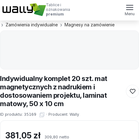
Tablice i
oznakowania
Menu
premium
Zamówienia indywidualne
Magnesy na zamówienie
Indywidualny komplet 20 szt. mat
magnetycznych z nadrukiem i
dostosowaniem projektu, laminat
matowy, 50 x 10 cm
ID produktu:
35169
·
Producent:
Wally
381,05
zł
309,80 netto