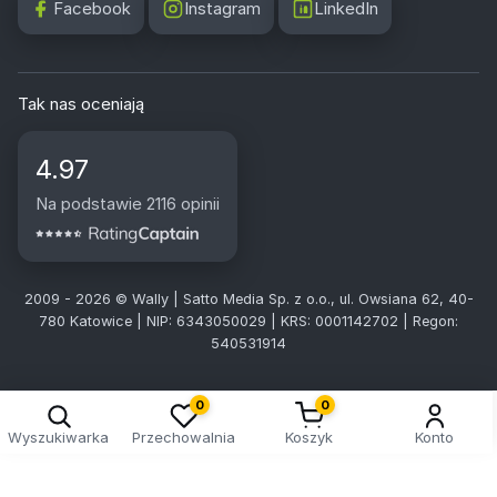
Facebook
Instagram
LinkedIn
Tak nas oceniają
4.97
Na podstawie 2116 opinii
2009 - 2026 © Wally | Satto Media Sp. z o.o., ul. Owsiana 62, 40-
780 Katowice | NIP: 6343050029 | KRS: 0001142702 | Regon:
540531914
0
0
Wyszukiwarka
Przechowalnia
Koszyk
Konto