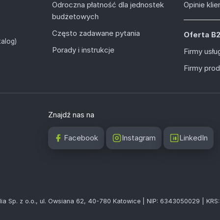
Odroczna płatność dla jednostek
Opinie kli
budżetowych
Często zadawane pytania
Oferta B
alog)
Porady i instrukcje
Firmy usł
Firmy pro
Znajdź nas na
Facebook
Instagram
LinkedIn
ia Sp. z o.o., ul. Owsiana 62, 40-780 Katowice | NIP: 6343050029 | KR