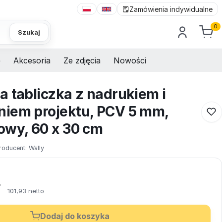
Zamówienia indywidualne
0
Szukaj
e
Akcesoria
Ze zdjęcia
Nowości
a tabliczka z nadrukiem i
iem projektu, PCV 5 mm,
owy, 60 x 30 cm
roducent:
Wally
ł
101,93 netto
Dodaj do koszyka