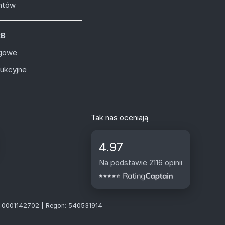
entów
2B
ugowe
dukcyjne
Tak nas oceniają
4.97
Na podstawie 2116 opinii
S: 0001142702 | Regon: 540531914