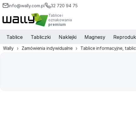
info@wally.com.pl
32 720 94 75
Tablice i
oznakowania
premium
Tablice
Tabliczki
Naklejki
Magnesy
Reproduk
Wally
Zamówienia indywidualne
Tablice informacyjne, tabli