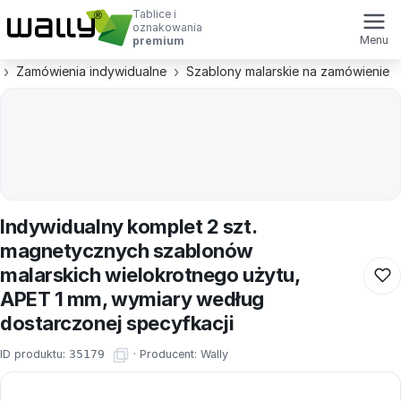
Tablice i
oznakowania
Menu
premium
Zamówienia indywidualne
Szablony malarskie na zamówienie
Indywidualny komplet 2 szt.
magnetycznych szablonów
malarskich wielokrotnego użytu,
APET 1 mm, wymiary według
dostarczonej specyfkacji
ID produktu:
35179
·
Producent:
Wally