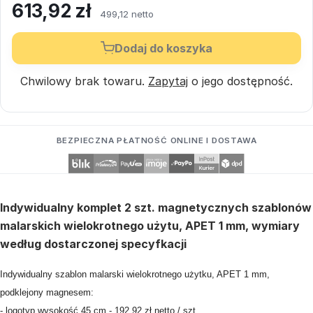
613,92
zł
499,12 netto
Dodaj do koszyka
Chwilowy brak towaru.
Zapytaj
o jego dostępność.
BEZPIECZNA PŁATNOŚĆ ONLINE I DOSTAWA
Indywidualny komplet 2 szt. magnetycznych szablonów
malarskich wielokrotnego użytu, APET 1 mm, wymiary
według dostarczonej specyfkacji
Indywidualny szablon malarski wielokrotnego użytku, APET 1 mm,
podklejony magnesem:
- logotyp wysokość 45 cm - 192,92 zł netto / szt.