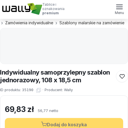
Tablice i
oznakowania
Menu
premium
Zamówienia indywidualne
Szablony malarskie na zamówienie
Indywidualny samoprzylepny szablon
jednorazowy, 108 x 18,5 cm
ID produktu:
35190
·
Producent:
Wally
69,83
zł
56,77 netto
Dodaj do koszyka