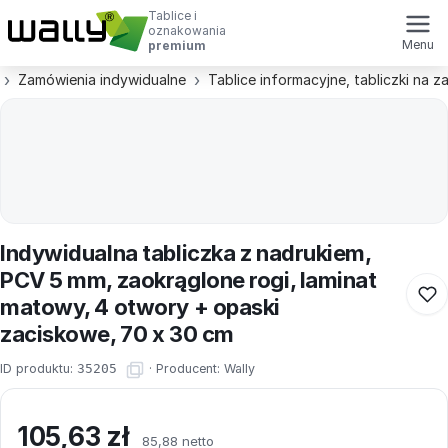
Tablice i
oznakowania
Menu
premium
Zamówienia indywidualne
Tablice informacyjne, tabliczki na 
Indywidualna tabliczka z nadrukiem,
PCV 5 mm, zaokrąglone rogi, laminat
matowy, 4 otwory + opaski
zaciskowe, 70 x 30 cm
ID produktu:
35205
·
Producent:
Wally
105,63
zł
85,88 netto