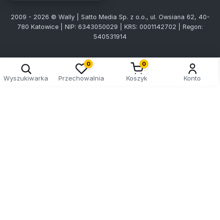
2009 - 2026 © Wally | Satto Media Sp. z o.o., ul. Owsiana 62, 40-
780 Katowice | NIP: 6343050029 | KRS: 0001142702 | Regon:
540531914
0
0
Wyszukiwarka
Przechowalnia
Koszyk
Konto