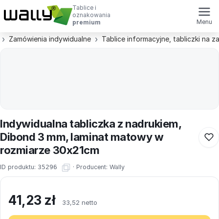
Tablice i
oznakowania
Menu
premium
Zamówienia indywidualne
Tablice informacyjne, tabliczki na 
Indywidualna tabliczka z nadrukiem,
Dibond 3 mm, laminat matowy w
rozmiarze 30x21cm
ID produktu:
35296
·
Producent:
Wally
41,23
zł
33,52 netto