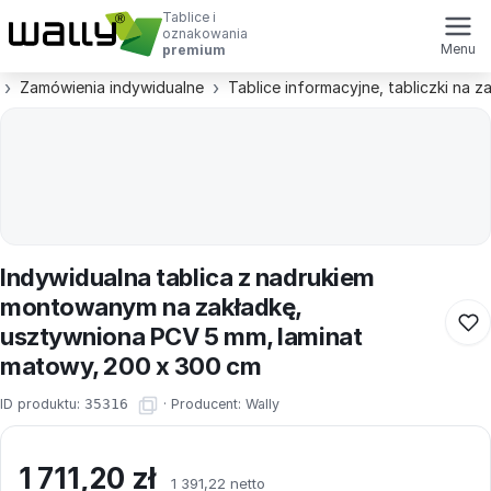
Tablice i
oznakowania
Menu
premium
Zamówienia indywidualne
Tablice informacyjne, tabliczki na 
Indywidualna tablica z nadrukiem
montowanym na zakładkę,
usztywniona PCV 5 mm, laminat
matowy, 200 x 300 cm
ID produktu:
35316
·
Producent:
Wally
1 711,20
zł
1 391,22 netto