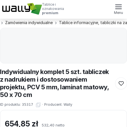
Tablice i
oznakowania
Menu
premium
Zamówienia indywidualne
Tablice informacyjne, tabliczki na 
Indywidualny komplet 5 szt. tabliczek
z nadrukiem i dostosowaniem
projektu, PCV 5 mm, laminat matowy,
50 x 70 cm
ID produktu:
35317
·
Producent:
Wally
654,85
zł
532,40 netto