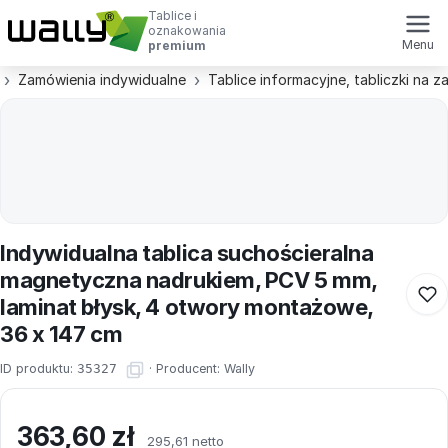
Tablice i
oznakowania
Menu
premium
Zamówienia indywidualne
Tablice informacyjne, tabliczki na 
Indywidualna tablica suchościeralna
magnetyczna nadrukiem, PCV 5 mm,
laminat błysk, 4 otwory montażowe,
36 x 147 cm
ID produktu:
35327
·
Producent:
Wally
363,60
zł
295,61 netto