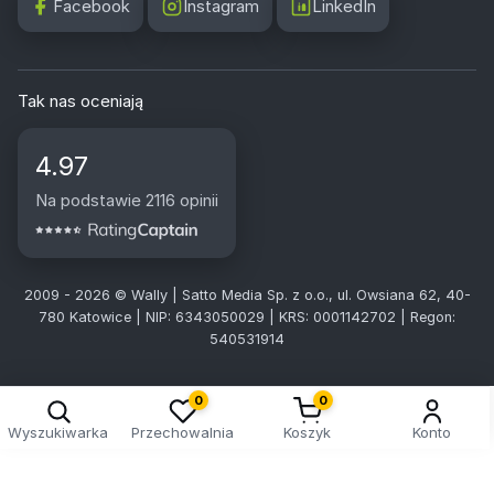
Facebook
Instagram
LinkedIn
Tak nas oceniają
4.97
Na podstawie 2116 opinii
2009 - 2026 © Wally | Satto Media Sp. z o.o., ul. Owsiana 62, 40-
780 Katowice | NIP: 6343050029 | KRS: 0001142702 | Regon:
540531914
0
0
Wyszukiwarka
Przechowalnia
Koszyk
Konto