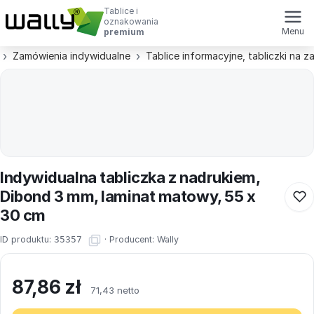
Tablice i
oznakowania
Menu
premium
Zamówienia indywidualne
Tablice informacyjne, tabliczki na 
Indywidualna tabliczka z nadrukiem,
Dibond 3 mm, laminat matowy, 55 x
30 cm
ID produktu:
35357
·
Producent:
Wally
87,86
zł
71,43 netto