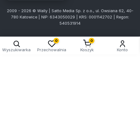
2009 - 2026 © Wally | Satto Media Sp. z o.o., ul. Owsiana 62, 40-
780 Katowice | NIP: 6343050029 | KRS: 0001142702 | Regon:
540531914
0
0
Wyszukiwarka
Przechowalnia
Koszyk
Konto