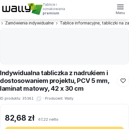
Tablice i
oznakowania
Menu
premium
Zamówienia indywidualne
Tablice informacyjne, tabliczki na 
Indywidualna tabliczka z nadrukiem i
dostosowaniem projektu, PCV 5 mm,
laminat matowy, 42 x 30 cm
ID produktu:
35361
·
Producent:
Wally
82,68
zł
67,22 netto