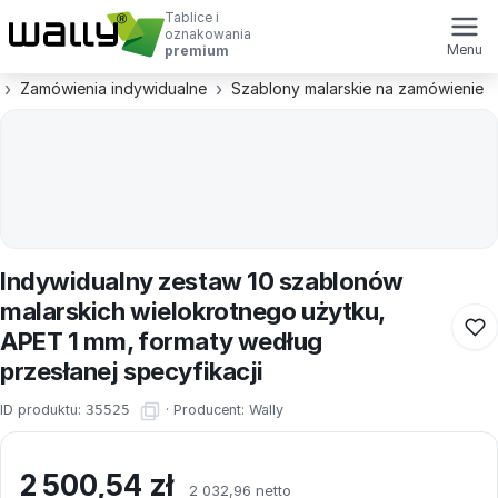
Tablice i
oznakowania
Menu
premium
Zamówienia indywidualne
Szablony malarskie na zamówienie
Indywidualny zestaw 10 szablonów
malarskich wielokrotnego użytku,
APET 1 mm, formaty według
przesłanej specyfikacji
ID produktu:
35525
·
Producent:
Wally
2 500,54
zł
2 032,96 netto