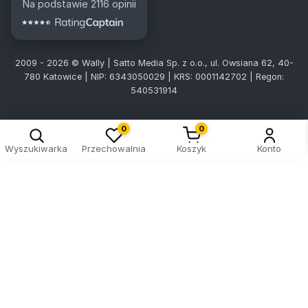
Na podstawie 2116 opinii
2009 - 2026 © Wally | Satto Media Sp. z o.o., ul. Owsiana 62, 40-
780 Katowice | NIP: 6343050029 | KRS: 0001142702 | Regon:
540531914
0
0
Wyszukiwarka
Przechowalnia
Koszyk
Konto