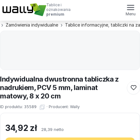
Tablice i
oznakowania
Menu
premium
Zamówienia indywidualne
Tablice informacyjne, tabliczki na 
Indywidualna dwustronna tabliczka z
nadrukiem, PCV 5 mm, laminat
matowy, 8 x 20 cm
ID produktu:
35589
·
Producent:
Wally
34,92
zł
28,39 netto