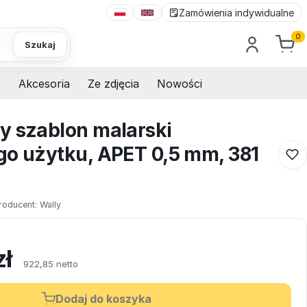
Zamówienia indywidualne
0
Szukaj
e
Akcesoria
Ze zdjęcia
Nowości
y szablon malarski
go użytku, APET 0,5 mm, 381
roducent:
Wally
zł
922,85 netto
Dodaj do koszyka