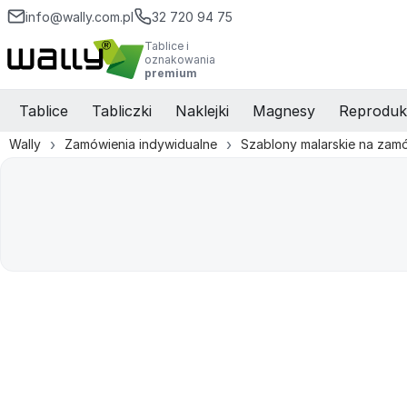
info@wally.com.pl
32 720 94 75
Tablice i
oznakowania
premium
Tablice
Tabliczki
Naklejki
Magnesy
Reproduk
Wally
Zamówienia indywidualne
Szablony malarskie na zam