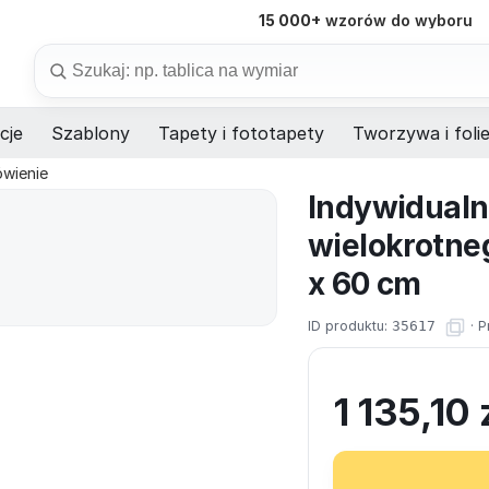
15 000+
wzorów do wyboru
98%
dostaw na czas
Szukaj
cje
Szablony
Tapety i fototapety
Tworzywa i foli
ówienie
Indywidualn
wielokrotne
x 60 cm
ID produktu:
35617
·
P
1 135,10