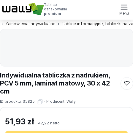
Tablice i
oznakowania
Menu
premium
Zamówienia indywidualne
Tablice informacyjne, tabliczki na 
Indywidualna tabliczka z nadrukiem,
PCV 5 mm, laminat matowy, 30 x 42
cm
ID produktu:
35825
·
Producent:
Wally
51,93
zł
42,22 netto