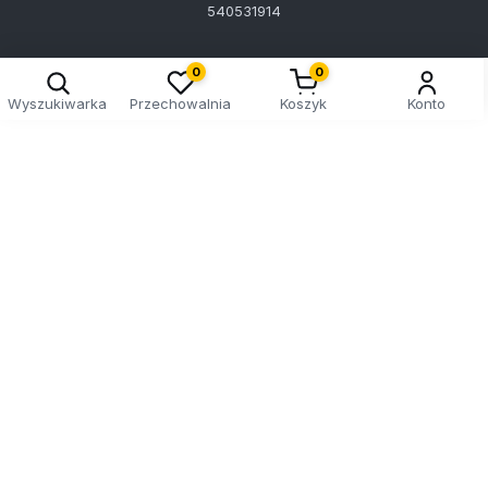
540531914
0
0
Wyszukiwarka
Przechowalnia
Koszyk
Konto