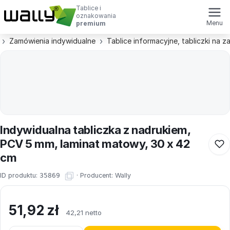
Tablice i
oznakowania
Menu
premium
Zamówienia indywidualne
Tablice informacyjne, tabliczki na 
Indywidualna tabliczka z nadrukiem,
PCV 5 mm, laminat matowy, 30 x 42
cm
ID produktu:
35869
·
Producent:
Wally
51,92
zł
42,21 netto