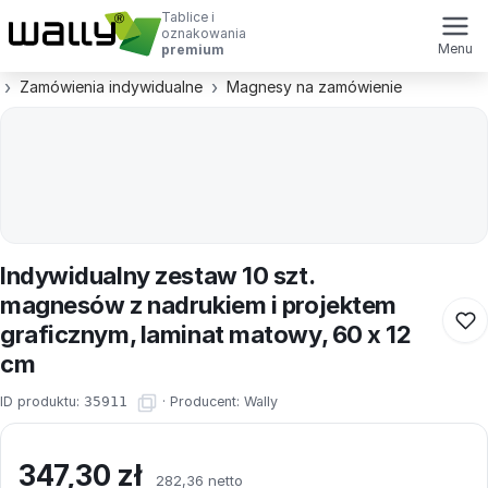
Tablice i
oznakowania
Menu
premium
Zamówienia indywidualne
Magnesy na zamówienie
Indywidualny zestaw 10 szt.
magnesów z nadrukiem i projektem
graficznym, laminat matowy, 60 x 12
cm
ID produktu:
35911
·
Producent:
Wally
347,30
zł
282,36 netto