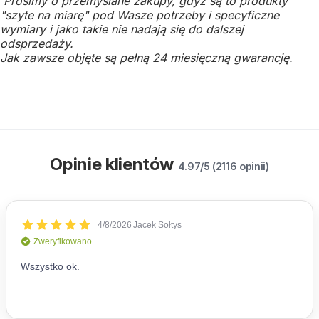
Prosimy o przemyślane zakupy, gdyż są to produkty
"szyte na miarę" pod Wasze potrzeby i specyficzne
wymiary i jako takie nie nadają się do dalszej
odsprzedaży.
Jak zawsze objęte są pełną 24 miesięczną gwarancję.
Opinie klientów
4.97/5 (2116 opinii)