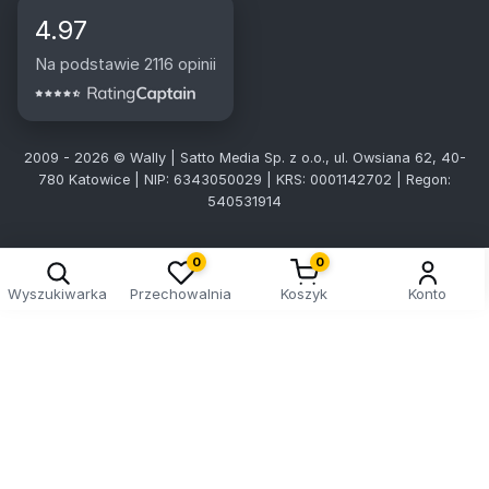
4.97
Na podstawie 2116 opinii
2009 - 2026 © Wally | Satto Media Sp. z o.o., ul. Owsiana 62, 40-
780 Katowice | NIP: 6343050029 | KRS: 0001142702 | Regon:
540531914
0
0
Wyszukiwarka
Przechowalnia
Koszyk
Konto