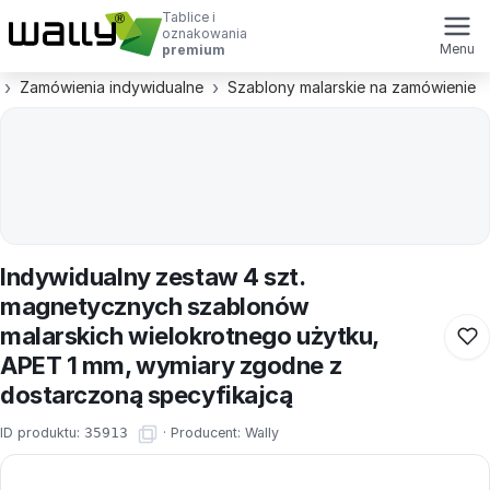
Tablice i
oznakowania
Menu
premium
Zamówienia indywidualne
Szablony malarskie na zamówienie
Indywidualny zestaw 4 szt.
magnetycznych szablonów
malarskich wielokrotnego użytku,
APET 1 mm, wymiary zgodne z
dostarczoną specyfikajcą
ID produktu:
35913
·
Producent:
Wally