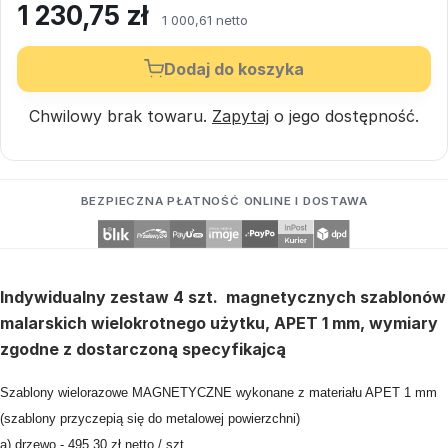
1 230,75
zł
1 000,61 netto
Dodaj do koszyka
Chwilowy brak towaru.
Zapytaj
o jego dostępność.
BEZPIECZNA PŁATNOŚĆ ONLINE I DOSTAWA
Indywidualny zestaw 4 szt. magnetycznych szablonów
malarskich wielokrotnego użytku, APET 1 mm, wymiary
zgodne z dostarczoną specyfikajcą
Szablony wielorazowe MAGNETYCZNE wykonane z materiału APET 1 mm
(szablony przyczepią się do metalowej powierzchni)
a) drzewo - 495,30 zł netto / szt.