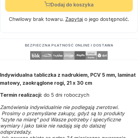
Dodaj do koszyka
Chwilowy brak towaru.
Zapytaj
o jego dostępność.
BEZPIECZNA PŁATNOŚĆ ONLINE I DOSTAWA
Indywidualna tabliczka z nadrukiem, PCV 5 mm, laminat
matowy, zaokrąglone rogi, 21 x 30 cm
Termin realizacji:
do 5 dni roboczych
Zamówienia indywidualnie nie podlegają zwrotowi.
Prosimy o przemyślane zakupy, gdyż są to produkty
"szyte na miarę" pod Wasze potrzeby i specyficzne
wymiary i jako takie nie nadają się do dalszej
odsprzedaży.
Jak zawsze objęte są pełną 24 miesięczną gwarancję.