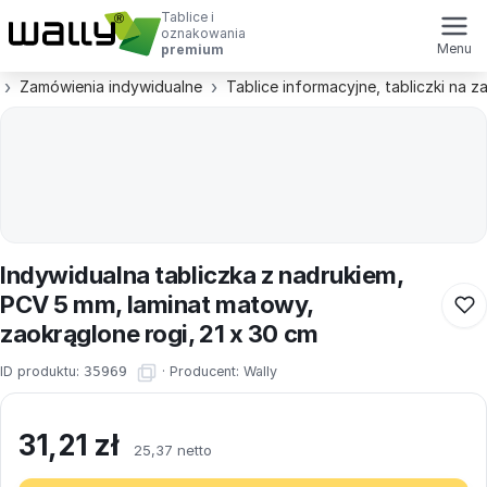
Tablice i
oznakowania
Menu
premium
Zamówienia indywidualne
Tablice informacyjne, tabliczki na 
Indywidualna tabliczka z nadrukiem,
PCV 5 mm, laminat matowy,
zaokrąglone rogi, 21 x 30 cm
ID produktu:
35969
·
Producent:
Wally
31,21
zł
25,37 netto