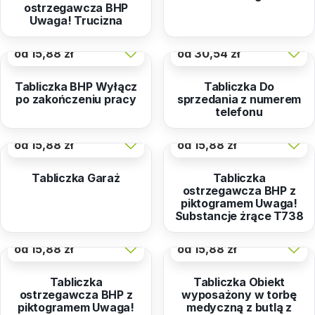
ostrzegawcza BHP
Uwaga! Trucizna
od
15,88 zł
od
30,54 zł
Tabliczka BHP Wyłącz
Tabliczka Do
po zakończeniu pracy
sprzedania z numerem
telefonu
od
15,88 zł
od
15,88 zł
Tabliczka Garaż
Tabliczka
ostrzegawcza BHP z
piktogramem Uwaga!
Substancje żrące T738
od
15,88 zł
od
15,88 zł
Tabliczka
Tabliczka Obiekt
ostrzegawcza BHP z
wyposażony w torbę
piktogramem Uwaga!
medyczną z butlą z