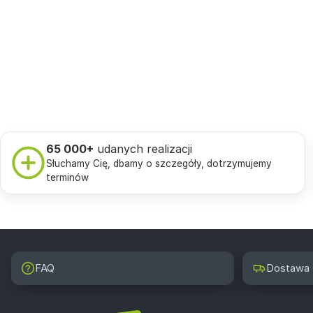
65 000+
udanych realizacji
Słuchamy Cię, dbamy o szczegóły, dotrzymujemy
terminów
FAQ
Dostawa