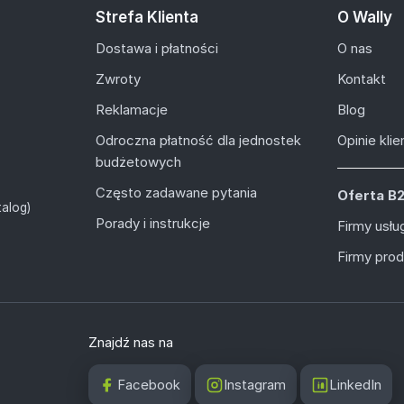
Strefa Klienta
O Wally
Dostawa i płatności
O nas
Zwroty
Kontakt
Reklamacje
Blog
Odroczna płatność dla jednostek
Opinie kli
budżetowych
Często zadawane pytania
Oferta B
alog)
Porady i instrukcje
Firmy usł
Firmy pro
Znajdź nas na
Facebook
Instagram
LinkedIn