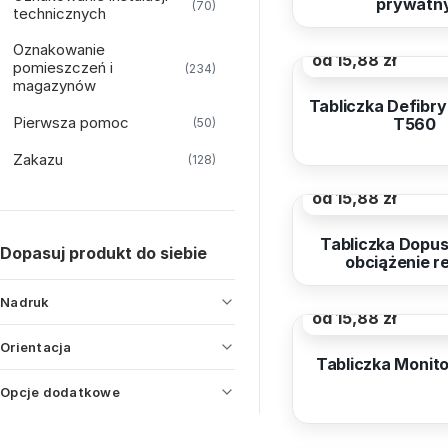
prywatn
(70)
technicznych
Oznakowanie
od
15,88 zł
pomieszczeń i
(234)
magazynów
Tabliczka Defibry
Pierwsza pomoc
T560
(50)
Zakazu
(128)
od
15,88 zł
Tabliczka Dopu
Dopasuj produkt do siebie
obciążenie r
Nadruk
od
15,88 zł
Orientacja
Tabliczka Monito
Opcje dodatkowe