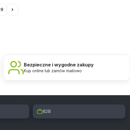
›
29
Bezpieczne i wygodne zakupy
Kup online lub zamów mailowo
B2B