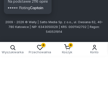
Na podstawie 2116 opinii
2009 - 2026 © Wally | Satto Media Sp. z o.o., ul. Owsiana 62, 40-
780 Katowice | NIP: 6343050029 | KRS: 0001142702 | Regon:
540531914
0
0
Wyszukiwarka
Przechowalnia
Koszyk
Konto