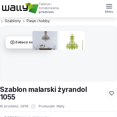
Tablice i
oznakowania
Menu
premium
Szablony
Pasje i hobby
Zobacz na ścianie
Szablon malarski żyrandol
1055
ID produktu:
1056
·
Producent:
Wally