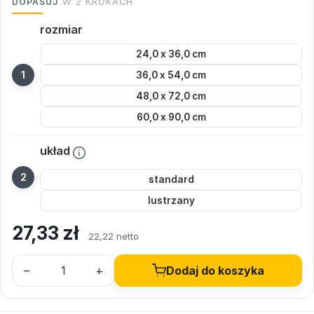
DOPASUJ
W 2 KROKACH
rozmiar
24,0 x 36,0 cm
36,0 x 54,0 cm
48,0 x 72,0 cm
60,0 x 90,0 cm
układ
standard
lustrzany
27,33
zł
22,22 netto
–
+
Dodaj do koszyka