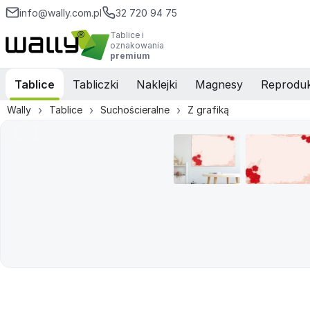
info@wally.com.pl
32 720 94 75
Tablice i
oznakowania
premium
Tablice
Tabliczki
Naklejki
Magnesy
Reproduk
Wally
Tablice
Suchościeralne
Z grafiką