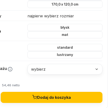
170,0 x 120,0 cm
y
najpierw wybierz rozmiar
błysk
a
mat
standard
lustrzany
tażu
54,46 netto
Dodaj do koszyka