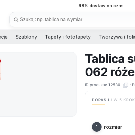
98%
dostaw na czas
Szukaj
cje
Szablony
Tapety i fototapety
Tworzywa i foli
Tablica 
062 róże
ID produktu:
12530
·
P
DOPASUJ
W 5 KRO
rozmiar