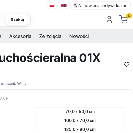
Zamówienia indywidualne
0
Szukaj
e
Akcesoria
Ze zdjęcia
Nowości
suchościeralna 01X
roducent:
Wally
KACH
70,0 x 50,0 cm
100,0 x 70,0 cm
125,0 x 90,0 cm