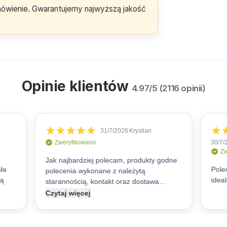
amówienie. Gwarantujemy najwyższą jakość
Opinie klientów
4.97/5 (2116 opinii)