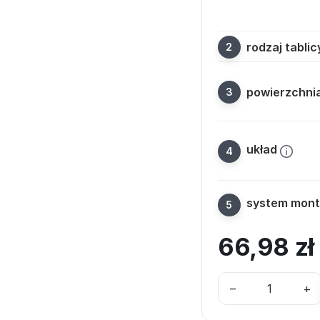
rodzaj tablic
powierzchni
układ
system mon
66,98
zł
–
+