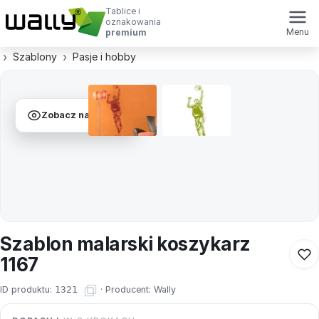
Tablice i
oznakowania
Menu
premium
Szablony
Pasje i hobby
Zobacz na ścianie
Szablon malarski koszykarz
1167
ID produktu:
1321
·
Producent:
Wally