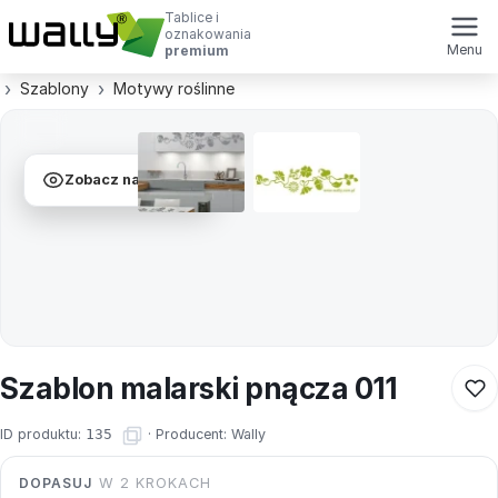
Tablice i
oznakowania
Menu
premium
Szablony
Motywy roślinne
Zobacz na ścianie
Szablon malarski pnącza 011
ID produktu:
135
·
Producent:
Wally
DOPASUJ
W 2 KROKACH