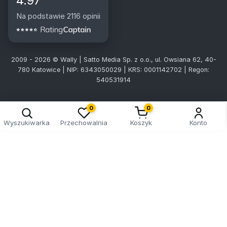
4.97
Na podstawie 2116 opinii
2009 - 2026 © Wally | Satto Media Sp. z o.o., ul. Owsiana 62, 40-
780 Katowice | NIP: 6343050029 | KRS: 0001142702 | Regon:
540531914
0
0
Wyszukiwarka
Przechowalnia
Koszyk
Konto