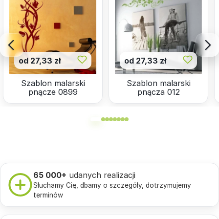
od 27,33 zł
od 27,33 zł
Szablon malarski
Szablon malarski
pnącze 0899
pnącza 012
65 000+
udanych realizacji
Słuchamy Cię, dbamy o szczegóły, dotrzymujemy
terminów