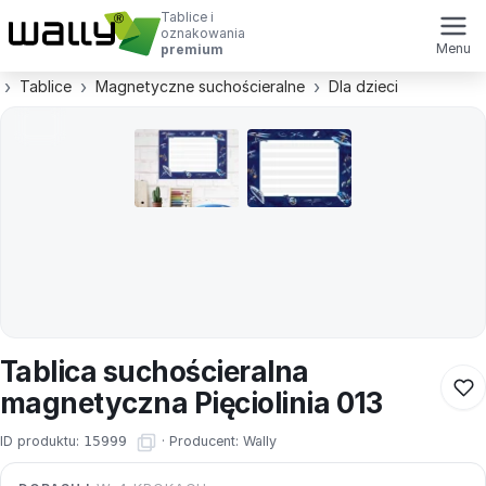
Tablice i
oznakowania
Menu
premium
Tablice
Magnetyczne suchościeralne
Dla dzieci
Tablica suchościeralna
magnetyczna Pięciolinia 013
ID produktu:
15999
·
Producent:
Wally