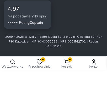
4.97
Na podstawie 2116 opinii
2009 - 2026 © Wally | Satto Media Sp. z o.o., ul. Owsiana 62, 40-
780 Katowice | NIP: 6343050029 | KRS: 0001142702 | Regon:
540531914
Kreator doboru tablic
0
0
Wyszukiwarka
Przechowalnia
Koszyk
Konto