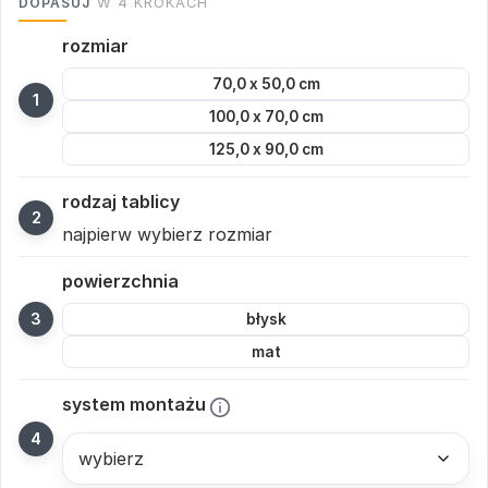
DOPASUJ
W 4 KROKACH
rozmiar
70,0 x 50,0 cm
100,0 x 70,0 cm
125,0 x 90,0 cm
rodzaj tablicy
najpierw wybierz rozmiar
powierzchnia
błysk
mat
system montażu