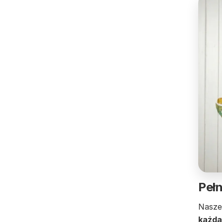
Pełn
Nasze
każdą