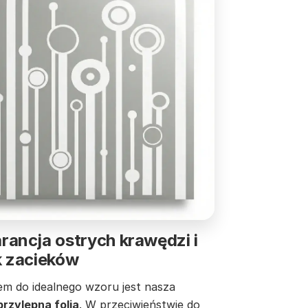
ancja ostrych krawędzi i
k zacieków
em do idealnego wzoru jest nasza
rzylepna folia
. W przeciwieństwie do