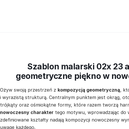
Szablon malarski 02x 23 a
geometryczne piękno w no
Ożyw swoją przestrzeń z
kompozycją geometryczną
, k
i wyrazistą strukturą. Centralnym punktem jest okrąg, o
trójkąty oraz ośmiokątne formy, które razem tworzą harmo
nowoczesny charakter
tego motywu, wprowadzając do wn
zdefiniowane kształty nadają kompozycji nowoczesny wyr
uwagę każdego.