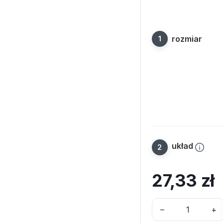
rozmiar
układ
27,33
zł
–
+