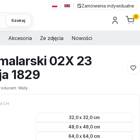
Zamówienia indywidualne
0
Szukaj
e
Akcesoria
Ze zdjęcia
Nowości
malarski 02X 23
ja 1829
roducent:
Wally
KACH
32,0 x 32,0 cm
48,0 x 48,0 cm
64,0 x 64,0 cm