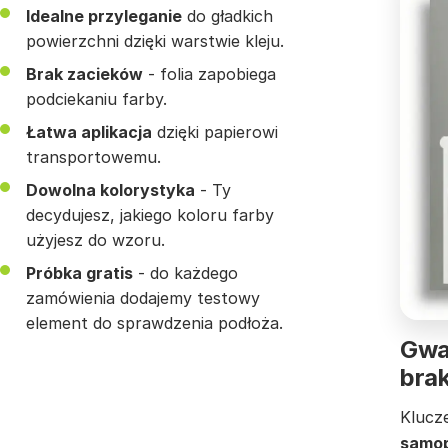
Idealne przyleganie
do gładkich
powierzchni dzięki warstwie kleju.
Brak zacieków
- folia zapobiega
podciekaniu farby.
Łatwa aplikacja
dzięki papierowi
transportowemu.
Dowolna kolorystyka
- Ty
decydujesz, jakiego koloru farby
użyjesz do wzoru.
Próbka gratis
- do każdego
zamówienia dodajemy testowy
element do sprawdzenia podłoża.
Gwar
bra
Klucz
samop