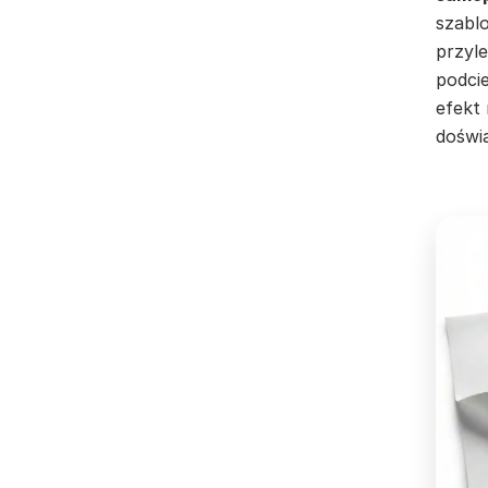
szabl
przyle
podci
efekt 
doświ