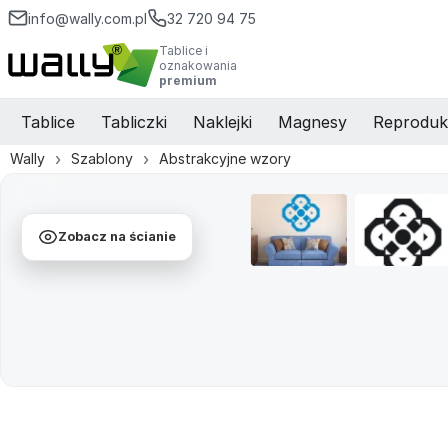
info@wally.com.pl
32 720 94 75
Tablice i
oznakowania
premium
Tablice
Tabliczki
Naklejki
Magnesy
Reproduk
Wally
Szablony
Abstrakcyjne wzory
Zobacz na ścianie