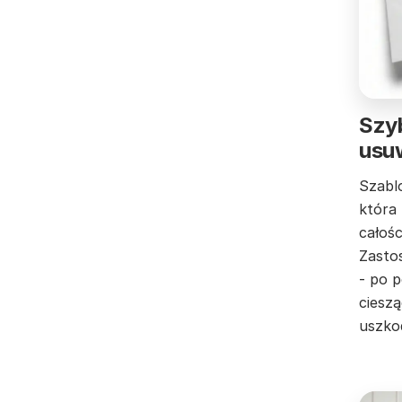
Szyb
usu
Szabl
która
całośc
Zastos
- po 
cieszą
uszko