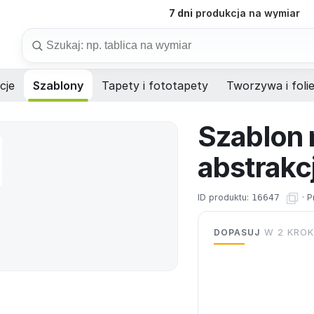
B2B
obsługa firm i instytucji
Szukaj
cje
Szablony
Tapety i fototapety
Tworzywa i foli
Szablon 
abstrakc
ID produktu:
16647
·
P
DOPASUJ
W 2 KRO