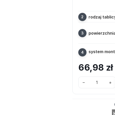
rodzaj tablic
powierzchni
system mon
66,98
zł
–
+