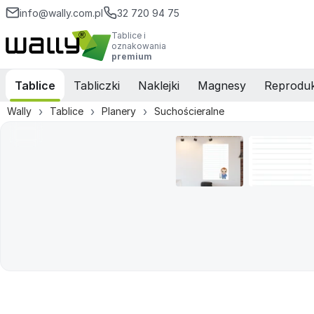
info@wally.com.pl
32 720 94 75
Tablice i
oznakowania
premium
Tablice
Tabliczki
Naklejki
Magnesy
Reproduk
Wally
Tablice
Planery
Suchościeralne