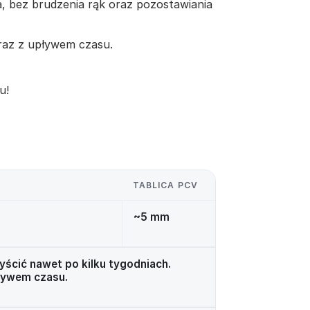
a, bez brudzenia rąk oraz pozostawiania
 wraz z upływem czasu.
u!
TABLICA PCV
~5 mm
ścić nawet po kilku tygodniach.
pływem czasu.