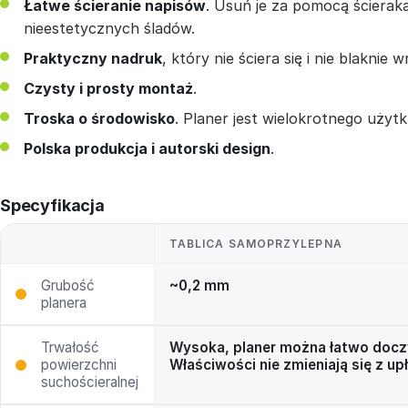
Łatwe ścieranie napisów
. Usuń je za pomocą ścierak
nieestetycznych śladów.
Praktyczny nadruk
, który nie ściera się i nie blaknie
Czysty i prosty montaż
.
Troska o środowisko
. Planer jest wielokrotnego użytk
Polska produkcja i autorski design
.
Specyfikacja
TABLICA SAMOPRZYLEPNA
Grubość
~0,2 mm
planera
Trwałość
Wysoka, planer można łatwo doczy
powierzchni
Właściwości nie zmieniają się z u
suchościeralnej