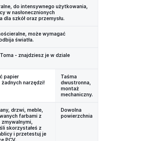
ralne, do intensywnego użytkowania,
acy w nasłonecznionych
dla szkół oraz przemysłu.
hościeralne, może wymagać
odbija światła.
oma - znajdziesz je w dziale
ć papier
Taśma
 żadnych narzędzi!
dwustronna,
montaż
mechaniczny.
any, drzwi, meble,
Dowolna
owanych farbami z
powierzchnia
i zmywalnymi,
li skorzystałeś z
licy i przetestuj je
cę PCV.