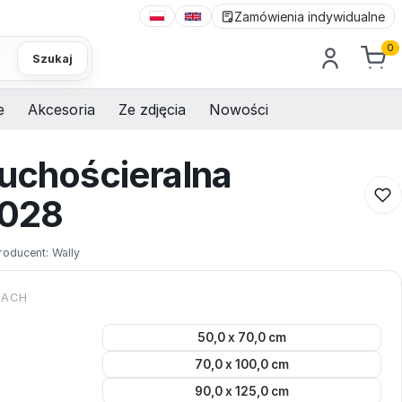
Zamówienia indywidualne
0
Szukaj
e
Akcesoria
Ze zdjęcia
Nowości
suchościeralna
 028
roducent:
Wally
KACH
50,0 x 70,0 cm
70,0 x 100,0 cm
90,0 x 125,0 cm