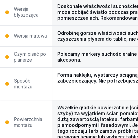
Doskonałe właściwości suchoście
Wersja
może odbijać światło podczas pr
błyszcząca
pomieszczeniach. Rekomendowana 
Odrobinę gorsze właściwości suc
Wersja matowa
czyszczenia płynem do tablic, nie 
Czym pisać po
Polecamy markery suchościeralne T
planerze
akcesoria.
Forma naklejki, wystarczy ściągną
Sposób
zabezpieczający. Nie potrzebujesz
montażu
Wszelkie gładkie powierzchnie (ści
szyby) za wyjątkiem ścian pomal
Powierzchnia
dużą zawartością lateksu, farbam
montażu
plamoodpornymi i fasadowymi. Jeś
tego rodzaju farb zamów próbki tab
na swojej ścianie lub wybierz tabli