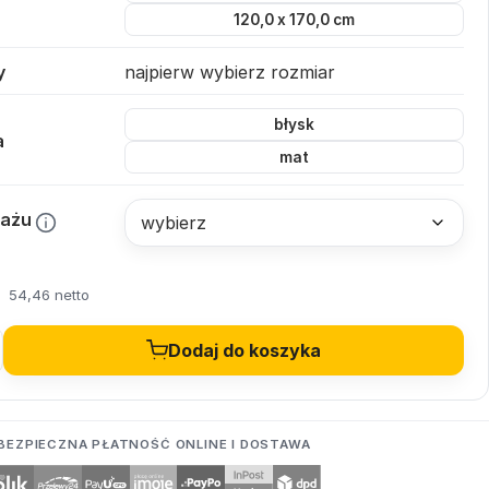
120,0 x 170,0 cm
y
najpierw wybierz rozmiar
błysk
a
mat
tażu
54,46 netto
Dodaj do koszyka
BEZPIECZNA PŁATNOŚĆ ONLINE I DOSTAWA