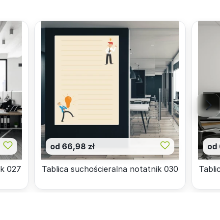
od 66,98 zł
od 
ik 027
Tablica suchościeralna notatnik 030
Tabli