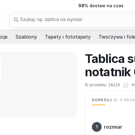
98%
dostaw na czas
Szukaj
cje
Szablony
Tapety i fototapety
Tworzywa i foli
Tablica 
notatnik
ID produktu:
18225
·
P
DOPASUJ
W 4 KRO
rozmiar