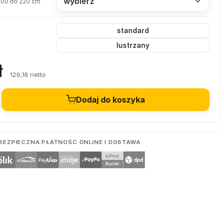
200 do 220 cm
standard
lustrzany
ł
129,18 netto
Dodaj do koszyka
BEZPIECZNA PŁATNOŚĆ ONLINE I DOSTAWA