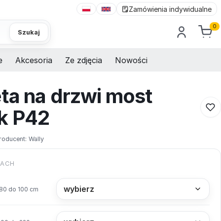
Zamówienia indywidualne
0
Szukaj
e
Akcesoria
Ze zdjęcia
Nowości
ta na drzwi most
k P42
roducent:
Wally
KACH
80 do 100 cm