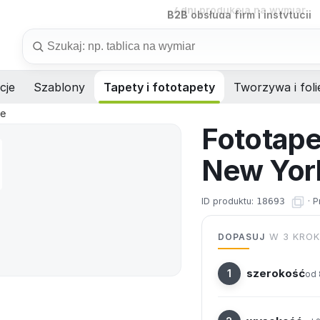
B2B
obsługa firm i instytucji
Szukaj
cje
Szablony
Tapety i fototapety
Tworzywa i foli
je
Fototape
New Yor
ID produktu:
18693
·
P
DOPASUJ
W 3 KRO
szerokość
od 