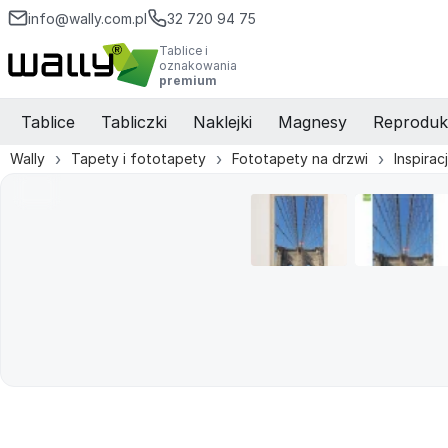
info@wally.com.pl
32 720 94 75
Tablice i
oznakowania
premium
Tablice
Tabliczki
Naklejki
Magnesy
Reproduk
Wally
Tapety i fototapety
Fototapety na drzwi
Inspirac