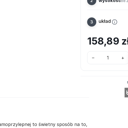
wysokość
od 
układ
158,89
z
–
+
samoprzylepnej to świetny sposób na to,