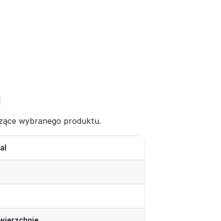
i
yczące wybranego produktu.
al
wierzchnie