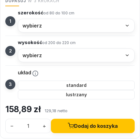
DOPASUJ
W 3 KROKACH
szerokość
od 80 do 100 cm
wysokość
od 200 do 220 cm
układ
standard
lustrzany
158,89
zł
129,18 netto
–
+
Dodaj do koszyka