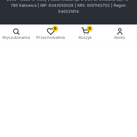
780 Katowice | NIP: 6343050029 | KRS: 0001142702 | Regon:
540531914
0
0
Wyszukiwarka
Przechowalnia
Koszyk
Konto