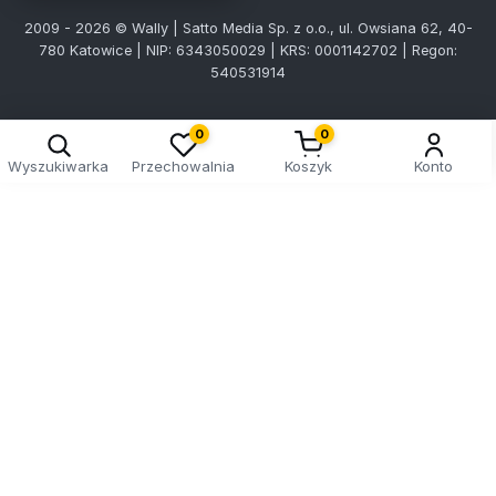
2009 - 2026 © Wally | Satto Media Sp. z o.o., ul. Owsiana 62, 40-
780 Katowice | NIP: 6343050029 | KRS: 0001142702 | Regon:
540531914
0
0
Wyszukiwarka
Przechowalnia
Koszyk
Konto