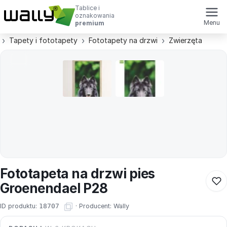
Tablice i
oznakowania
Menu
premium
Tapety i fototapety
Fototapety na drzwi
Zwierzęta
Fototapeta na drzwi pies
Groenendael P28
ID produktu:
18707
·
Producent:
Wally