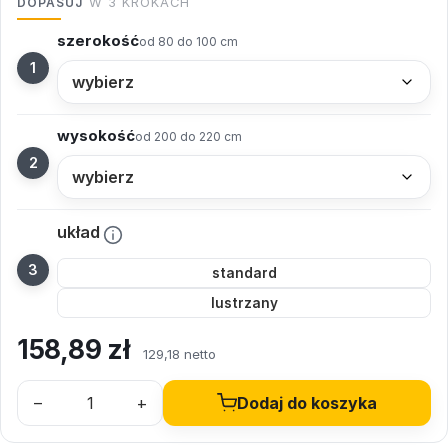
DOPASUJ
W 3 KROKACH
szerokość
od 80 do 100 cm
wysokość
od 200 do 220 cm
układ
standard
lustrzany
158,89
zł
129,18 netto
–
+
Dodaj do koszyka