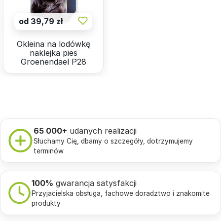
od 39,79 zł
Okleina na lodówkę
naklejka pies
Groenendael P28
65 000+
udanych realizacji
Słuchamy Cię, dbamy o szczegóły, dotrzymujemy
terminów
100%
gwarancja satysfakcji
Przyjacielska obsługa, fachowe doradztwo i znakomite
produkty