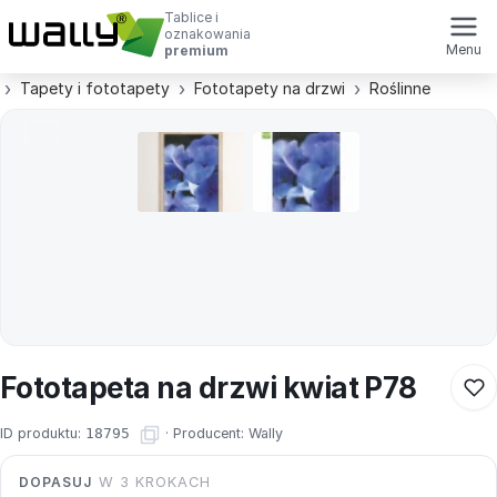
Tablice i
oznakowania
Menu
premium
Tapety i fototapety
Fototapety na drzwi
Roślinne
Fototapeta na drzwi kwiat P78
ID produktu:
18795
·
Producent:
Wally
DOPASUJ
W 3 KROKACH