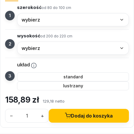
szerokość
od 80 do 100 cm
wysokość
od 200 do 220 cm
układ
standard
lustrzany
158,89
zł
129,18 netto
–
+
Dodaj do koszyka