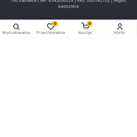
780 Katowice | NIP: 6343050029 | KRS: 0001142702 | Regon:
540531914
0
0
Wyszukiwarka
Przechowalnia
Koszyk
Konto