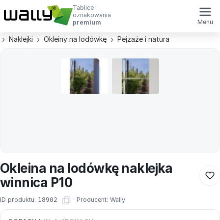
Tablice i
oznakowania
Menu
premium
Naklejki
Okleiny na lodówkę
Pejzaże i natura
Okleina na lodówkę naklejka
winnica P10
ID produktu:
18902
·
Producent:
Wally