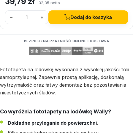
39,79
zł
32,35 netto
–
+
Dodaj do koszyka
BEZPIECZNA PŁATNOŚĆ ONLINE I DOSTAWA
Fototapeta na lodówkę wykonana z wysokiej jakości folii
samoprzylepnej. Zapewnia prostą aplikację, doskonałą
wytrzymałość oraz łatwy demontaż bez pozostawiania
nieestetycznych śladów.
Co wyróżnia fototapety na lodówkę Wally?
Dokładne przyleganie do powierzchni
.
Kilka wersji kolorystycznych do wyboru.