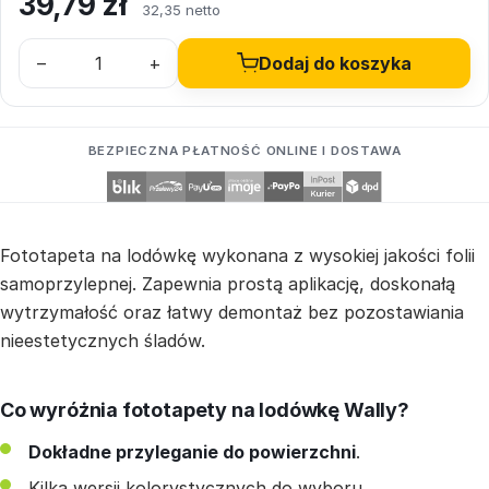
39,79
zł
32,35 netto
–
+
Dodaj do koszyka
BEZPIECZNA PŁATNOŚĆ ONLINE I DOSTAWA
Fototapeta na lodówkę wykonana z wysokiej jakości folii
samoprzylepnej. Zapewnia prostą aplikację, doskonałą
wytrzymałość oraz łatwy demontaż bez pozostawiania
nieestetycznych śladów.
Co wyróżnia fototapety na lodówkę Wally?
Dokładne przyleganie do powierzchni
.
Kilka wersji kolorystycznych do wyboru.