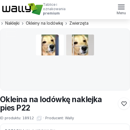
Tablice i
oznakowania
Menu
premium
Naklejki
Okleiny na lodówkę
Zwierzęta
Okleina na lodówkę naklejka
pies P22
ID produktu:
18912
·
Producent:
Wally