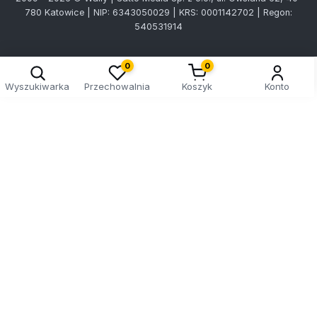
780 Katowice | NIP: 6343050029 | KRS: 0001142702 | Regon:
540531914
0
0
Wyszukiwarka
Przechowalnia
Koszyk
Konto