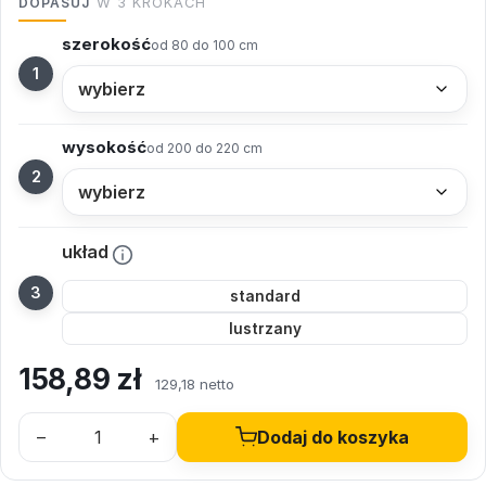
DOPASUJ
W 3 KROKACH
szerokość
od 80 do 100 cm
wysokość
od 200 do 220 cm
układ
standard
lustrzany
158,89
zł
129,18 netto
–
+
Dodaj do koszyka