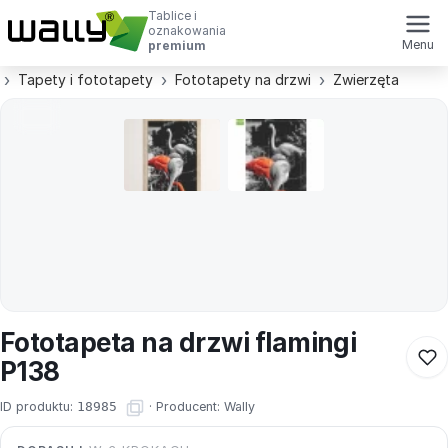
Tablice i
oznakowania
Menu
premium
Tapety i fototapety
Fototapety na drzwi
Zwierzęta
Fototapeta na drzwi flamingi
P138
ID produktu:
18985
·
Producent:
Wally