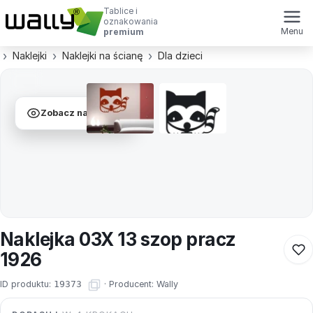
Tablice i
oznakowania
Menu
premium
Naklejki
Naklejki na ścianę
Dla dzieci
Zobacz na ścianie
Naklejka 03X 13 szop pracz
1926
ID produktu:
19373
·
Producent:
Wally