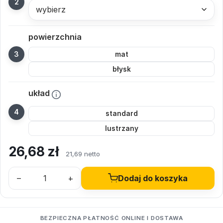
wybierz
powierzchnia
mat
błysk
układ
standard
lustrzany
26,68
zł
21,69 netto
–
+
Dodaj do koszyka
BEZPIECZNA PŁATNOŚĆ ONLINE I DOSTAWA