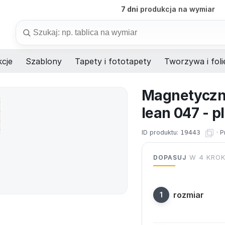
B2B
obsługa firm i instytucji
Szukaj
cje
Szablony
Tapety i fototapety
Tworzywa i foli
Magnetyczna
lean 047 - p
ID produktu:
19443
·
P
DOPASUJ
W 4 KRO
rozmiar