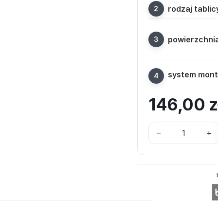
rodzaj tablic
powierzchni
system mon
146,00
z
–
+