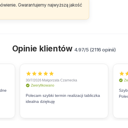
amówienie. Gwarantujemy najwyższą jakość
Opinie klientów
4.97/5 (2116 opinii)