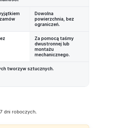
wyjątkiem
Dowolna
i zamów
powierzchnia, bez
ograniczeń.
bez
Za pomocą taśmy
dwustronnej lub
montażu
mechanicznego.
łych tworzyw sztucznych.
7 dni roboczych.