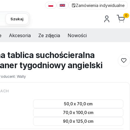
Zamówienia indywidualne
0
Szukaj
e
Akcesoria
Ze zdjęcia
Nowości
 tablica suchościeralna
laner tygodniowy angielski
roducent:
Wally
KACH
50,0 x 70,0 cm
70,0 x 100,0 cm
90,0 x 125,0 cm