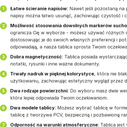
Łatwe ścieranie napisów
: Nawet jeśli pozostaną na 
napisy można łatwo usunąć, zachowując czystość i c
Możliwość stosowania dowolnych markerów sucho
ogranicza Cię w wyborze - możesz używać różnych 
dostosowując je do swoich własnych preferencji i pot
odpowiadają, a nasza tablica sprosta Twoim oczekiw
Dobra magnetyczność
: Tablica posiada wystarczają
notatki, rysunki i inne ważne dokumenty.
Trwały nadruk w pięknej kolorystyce
, która nie bl
użytkowaniu, zachowując estetyczny wygląd przez dł
Dwa rodzaje powierzchni
: Do wyboru masz dwie wers
która lepiej odpowiada Twoim oczekiwaniom.
Dwa modele tablicy
: Możesz wybrać tablicę w formie
tablicę z tworzywa PCV, bezpieczną i pozbawioną ra
Odporność na warunki atmosferyczne
: Tablica jes