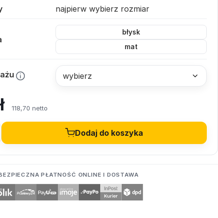
y
najpierw wybierz rozmiar
błysk
a
mat
tażu
ł
118,70 netto
Dodaj do koszyka
BEZPIECZNA PŁATNOŚĆ ONLINE I DOSTAWA