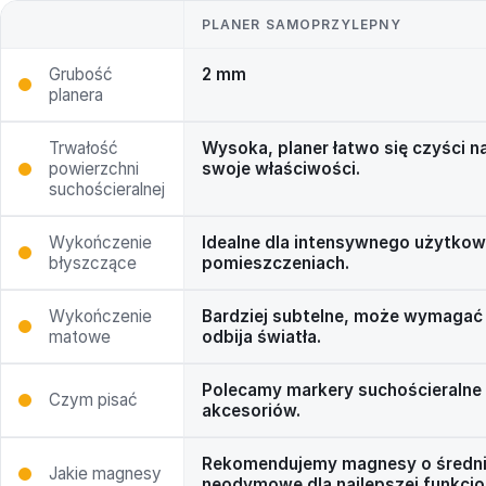
PLANER SAMOPRZYLEPNY
Grubość
2 mm
planera
Trwałość
Wysoka, planer łatwo się czyści 
powierzchni
swoje właściwości.
suchościeralnej
Wykończenie
Idealne dla intensywnego użytkow
błyszczące
pomieszczeniach.
Wykończenie
Bardziej subtelne, może wymagać 
matowe
odbija światła.
Polecamy markery suchościeralne
Czym pisać
akcesoriów.
Rekomendujemy magnesy o średni
Jakie magnesy
neodymowe dla najlepszej funkcjo