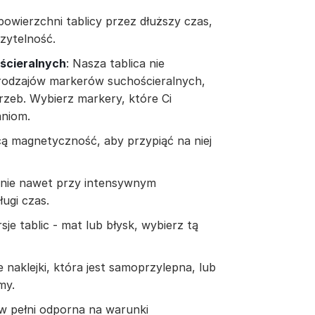
powierzchni tablicy przez dłuższy czas,
zytelność.
ścieralnych
: Nasza tablica nie
rodzajów markerów suchościeralnych,
rzeb. Wybierz markery, które Ci
aniom.
cą magnetyczność, aby przypiąć na niej
aknie nawet przy intensywnym
ugi czas.
je tablic - mat lub błysk, wybierz tą
 naklejki, która jest samoprzylepna, lub
my.
t w pełni odporna na warunki