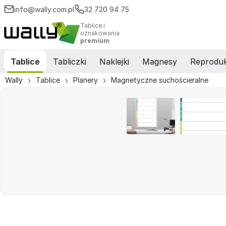
info@wally.com.pl
32 720 94 75
Tablice i
oznakowania
premium
Tablice
Tabliczki
Naklejki
Magnesy
Reproduk
Wally
Tablice
Planery
Magnetyczne suchościeralne