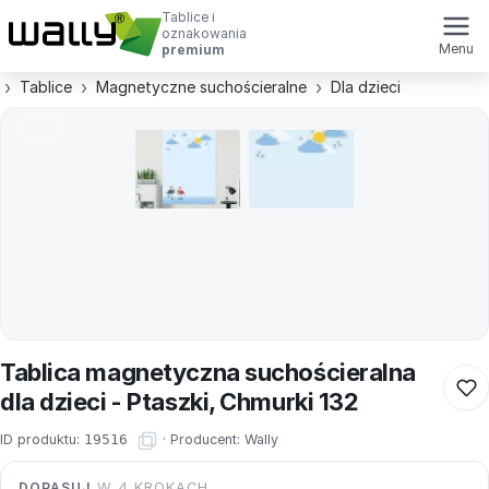
Tablice i
oznakowania
Menu
premium
Tablice
Magnetyczne suchościeralne
Dla dzieci
Tablica magnetyczna suchościeralna
dla dzieci - Ptaszki, Chmurki 132
ID produktu:
19516
·
Producent:
Wally
DOPASUJ
W 4 KROKACH