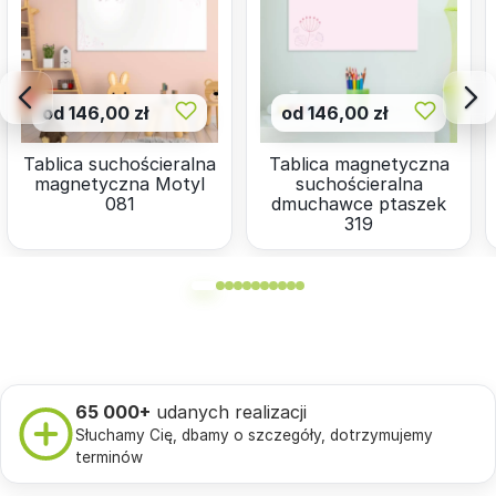
od 146,00 zł
od 146,00 zł
Tablica suchościeralna
Tablica magnetyczna
magnetyczna Motyl
suchościeralna
081
dmuchawce ptaszek
319
65 000+
udanych realizacji
Słuchamy Cię, dbamy o szczegóły, dotrzymujemy
terminów