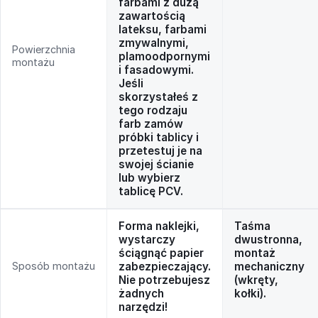
farbami z dużą
zawartością
lateksu, farbami
zmywalnymi,
Powierzchnia
plamoodpornymi
montażu
i fasadowymi.
Jeśli
skorzystałeś z
tego rodzaju
farb zamów
próbki tablicy i
przetestuj je na
swojej ścianie
lub wybierz
tablicę PCV.
Forma naklejki,
Taśma
wystarczy
dwustronna,
ściągnąć papier
montaż
Sposób montażu
zabezpieczający.
mechaniczny
Nie potrzebujesz
(wkręty,
żadnych
kołki).
narzędzi!