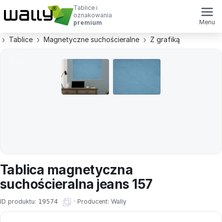
Tablice i
oznakowania
Menu
premium
Tablice
Magnetyczne suchościeralne
Z grafiką
Tablica magnetyczna
suchościeralna jeans 157
ID produktu:
19574
·
Producent:
Wally