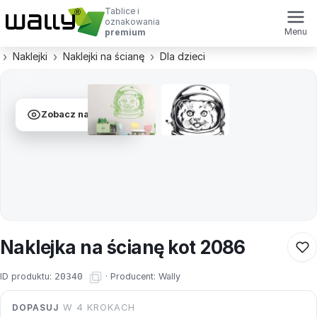
Tablice i
oznakowania
Menu
premium
Naklejki
Naklejki na ścianę
Dla dzieci
Zobacz na ścianie
Naklejka na ścianę kot 2086
ID produktu:
20340
·
Producent:
Wally
DOPASUJ
W 4 KROKACH