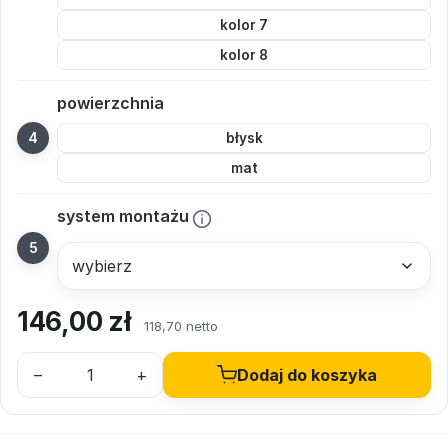
kolor 7
kolor 8
powierzchnia
błysk
mat
system montażu
146,00
zł
118,70 netto
–
+
Dodaj do koszyka