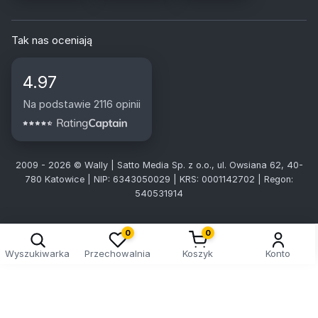
Tak nas oceniają
4.97
Na podstawie 2116 opinii
2009 - 2026 © Wally | Satto Media Sp. z o.o., ul. Owsiana 62, 40-
780 Katowice | NIP: 6343050029 | KRS: 0001142702 | Regon:
540531914
Kreator doboru tablic
0
0
Wyszukiwarka
Przechowalnia
Koszyk
Konto