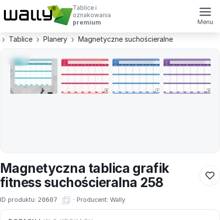
Tablice i
oznakowania
Menu
premium
Tablice
Planery
Magnetyczne suchościeralne
Magnetyczna tablica grafik
fitness suchościeralna 258
ID produktu:
20607
·
Producent:
Wally