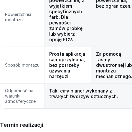
powierzchnie, z
powierzchnia,
wyjątkiem
bez ograniczeń.
specyficznych
Powierzchnia
farb. Dla
montażu
pewności
zamów próbkę
lub wybierz
opcję PCV.
Prosta aplikacja
Za pomocą
samoprzylepna,
taśmy
Sposób montażu
bez potrzeby
dwustronnej lub
używania
montażu
narzędzi.
mechanicznego
Odporność na
Tak, cały planer wykonany z
warunki
trwałych tworzyw sztucznych.
atmosferyczne
Termin realizacji