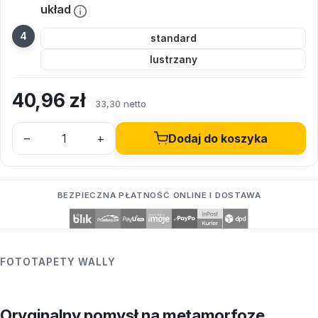
układ
standard
lustrzany
40,96
zł
33,30 netto
–
+
Dodaj do koszyka
BEZPIECZNA PŁATNOŚĆ ONLINE I DOSTAWA
FOTOTAPETY WALLY
Oryginalny pomysł na metamorfozę