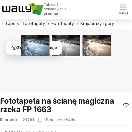
Tablice i
oznakowania
Menu
premium
Tapety i fototapety
Fototapety
Krajobrazy i góry
Zobacz wizualizacje
Fototapeta na ścianę magiczna
rzeka FP 1663
ID produktu:
21781
·
Producent:
Wally