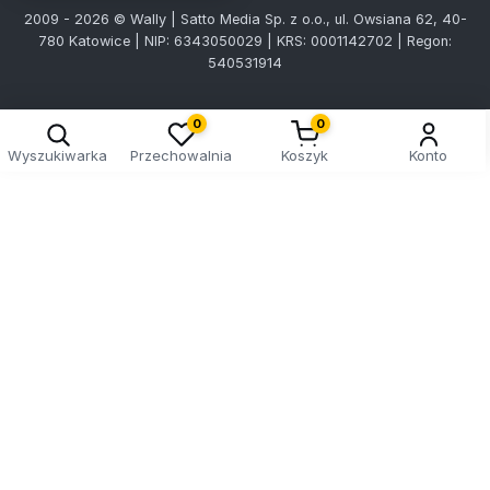
2009 - 2026 © Wally | Satto Media Sp. z o.o., ul. Owsiana 62, 40-
780 Katowice | NIP: 6343050029 | KRS: 0001142702 | Regon:
540531914
0
0
Wyszukiwarka
Przechowalnia
Koszyk
Konto