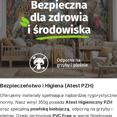
Bezpieczeństwo i Higiena (Atest PZH)
Oferujemy materiały spełniające najbardziej rygorystyczne
normy. Nasz winyl 350g posiada
Atest Higieniczny PZH
oraz specjalną
powłokę biobójczą
, odporną na grzyby i
pleśnie. Dzięki technologii
PVC Free
w wersji flizelinowej