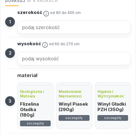
DOPASUJ
W 4 KROKACH
szerokość
od 90 do 405 cm
wysokość
od 60 do 270 cm
materiał
Ekologiczna i
Maskowanie
Higiena i
Matowa
Nierówności
Wytrzymałość
Flizelina
Winyl Piasek
Winyl Gładki
Gładka
(290g)
PZH (350g)
(180g)
szczegóły
szczegóły
szczegóły