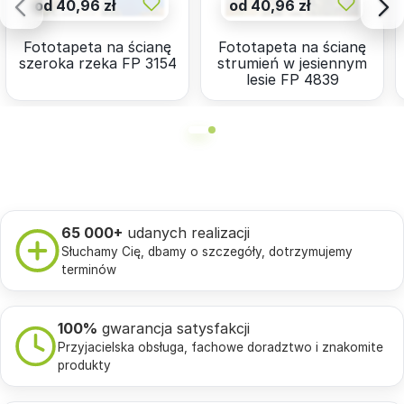
od 40,96 zł
od 40,96 zł
Fototapeta na ścianę
Fototapeta na ścianę
szeroka rzeka FP 3154
strumień w jesiennym
lesie FP 4839
65 000+
udanych realizacji
Słuchamy Cię, dbamy o szczegóły, dotrzymujemy
terminów
100%
gwarancja satysfakcji
Przyjacielska obsługa, fachowe doradztwo i znakomite
produkty