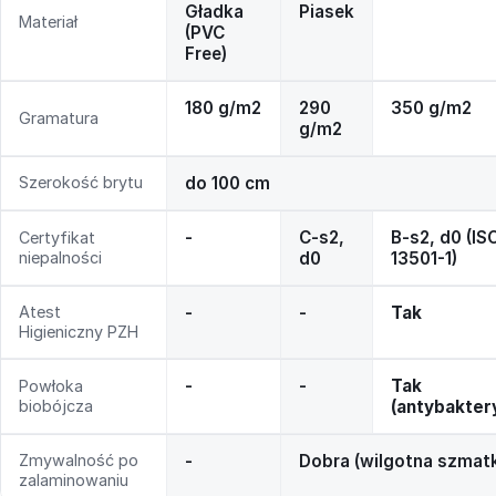
Gładka
Piasek
Materiał
(PVC
Free)
180 g/m2
290
350 g/m2
Gramatura
g/m2
Szerokość brytu
do 100 cm
-
C-s2,
B-s2, d0 (IS
Certyfikat
niepalności
d0
13501-1)
Atest
-
-
Tak
Higieniczny PZH
-
-
Tak
Powłoka
biobójcza
(antybakter
Zmywalność po
-
Dobra (wilgotna szmat
zalaminowaniu