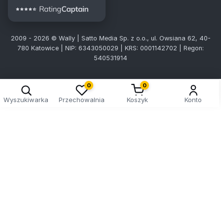
2009 - 2026 © Wally | Satto Media Sp. z o.o., ul. Owsiana 62, 40-
780 Katowice | NIP: 6343050029 | KRS: 0001142702 | Regon:
540531914
0
0
Wyszukiwarka
Przechowalnia
Koszyk
Konto