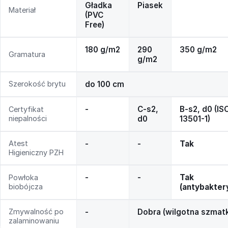
Gładka
Piasek
Materiał
(PVC
Free)
180 g/m2
290
350 g/m2
Gramatura
g/m2
Szerokość brytu
do 100 cm
-
C-s2,
B-s2, d0 (IS
Certyfikat
niepalności
d0
13501-1)
Atest
-
-
Tak
Higieniczny PZH
-
-
Tak
Powłoka
biobójcza
(antybakter
Zmywalność po
-
Dobra (wilgotna szmat
zalaminowaniu