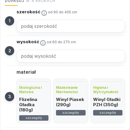
DOPASUJ
W 4 KROKACH
szerokość
od 90 do 405 cm
wysokość
od 60 do 270 cm
materiał
Ekologiczna i
Maskowanie
Higiena i
Matowa
Nierówności
Wytrzymałość
Flizelina
Winyl Piasek
Winyl Gładki
Gładka
(290g)
PZH (350g)
(180g)
szczegóły
szczegóły
szczegóły