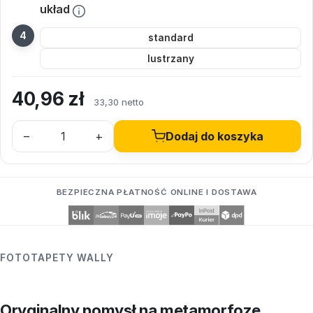
układ
standard
lustrzany
40,96
zł
33,30 netto
–
+
Dodaj do koszyka
BEZPIECZNA PŁATNOŚĆ ONLINE I DOSTAWA
FOTOTAPETY WALLY
Oryginalny pomysł na metamorfozę