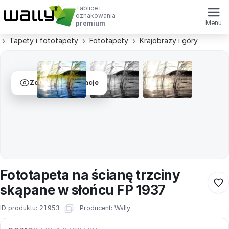
Tablice i
oznakowania
Menu
premium
Tapety i fototapety
Fototapety
Krajobrazy i góry
Zobacz wizualizacje
Fototapeta na ścianę trzciny
skąpane w słońcu FP 1937
ID produktu:
21953
·
Producent:
Wally