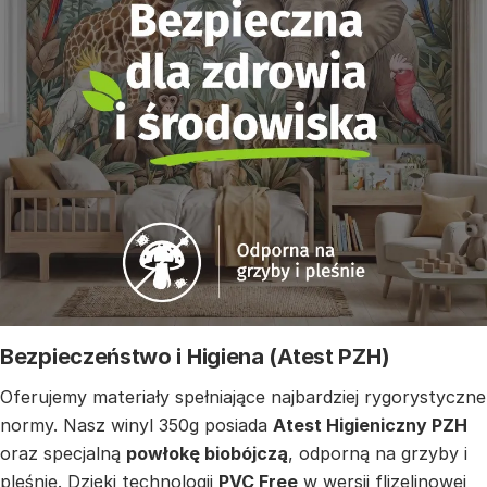
Bezpieczeństwo i Higiena (Atest PZH)
Oferujemy materiały spełniające najbardziej rygorystyczne
normy. Nasz winyl 350g posiada
Atest Higieniczny PZH
oraz specjalną
powłokę biobójczą
, odporną na grzyby i
pleśnie. Dzięki technologii
PVC Free
w wersji flizelinowej