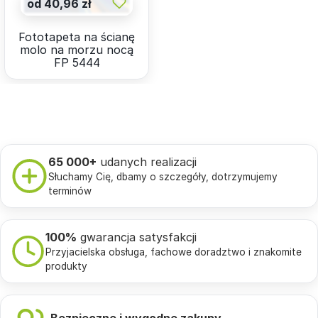
od 40,96 zł
Fototapeta na ścianę
molo na morzu nocą
FP 5444
65 000+
udanych realizacji
Słuchamy Cię, dbamy o szczegóły, dotrzymujemy
terminów
100%
gwarancja satysfakcji
Przyjacielska obsługa, fachowe doradztwo i znakomite
produkty
Bezpieczne i wygodne zakupy