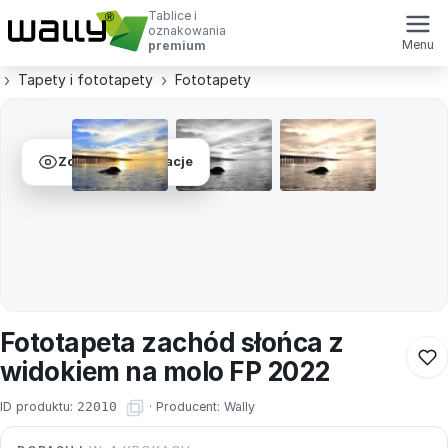
Tablice i
oznakowania
Menu
premium
Tapety i fototapety
Fototapety
Zobacz wizualizacje
Fototapeta zachód słońca z
widokiem na molo FP 2022
ID produktu:
22010
·
Producent:
Wally