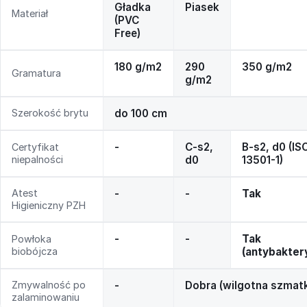
Gładka
Piasek
Materiał
(PVC
Free)
180 g/m2
290
350 g/m2
Gramatura
g/m2
Szerokość brytu
do 100 cm
-
C-s2,
B-s2, d0 (IS
Certyfikat
niepalności
d0
13501-1)
Atest
-
-
Tak
Higieniczny PZH
-
-
Tak
Powłoka
biobójcza
(antybakter
Zmywalność po
-
Dobra (wilgotna szmat
zalaminowaniu