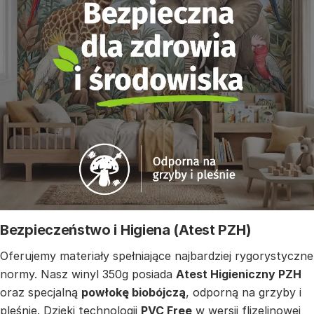
Bezpieczeństwo i Higiena (Atest PZH)
Oferujemy materiały spełniające najbardziej rygorystyczne
normy. Nasz winyl 350g posiada
Atest Higieniczny PZH
oraz specjalną
powłokę biobójczą
, odporną na grzyby i
pleśnie. Dzięki technologii
PVC Free
w wersji flizelinowej