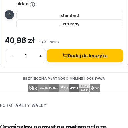
układ
standard
lustrzany
40,96
zł
33,30 netto
–
+
Dodaj do koszyka
BEZPIECZNA PŁATNOŚĆ ONLINE I DOSTAWA
FOTOTAPETY WALLY
Oryginalny pomysł na metamorfozę