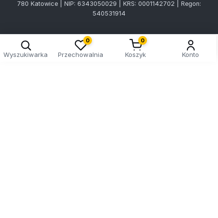
780 Katowice | NIP: 6343050029 | KRS: 0001142702 | Regon:
540531914
0
0
Wyszukiwarka
Przechowalnia
Koszyk
Konto