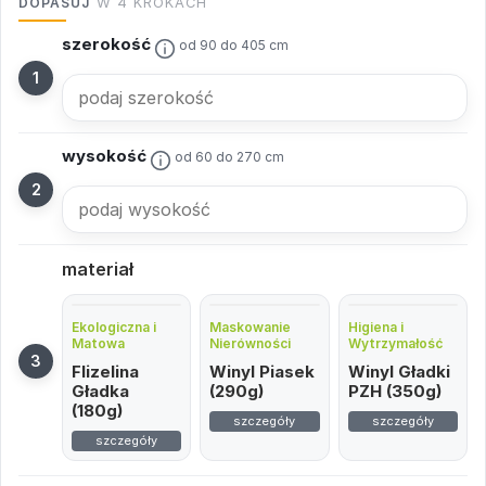
DOPASUJ
W 4 KROKACH
szerokość
od 90 do 405 cm
wysokość
od 60 do 270 cm
materiał
Ekologiczna i
Maskowanie
Higiena i
Matowa
Nierówności
Wytrzymałość
Flizelina
Winyl Piasek
Winyl Gładki
Gładka
(290g)
PZH (350g)
(180g)
szczegóły
szczegóły
szczegóły