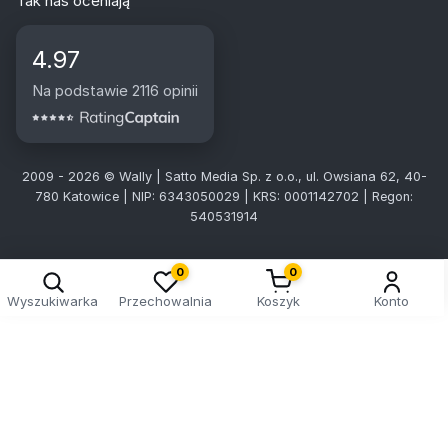
Tak nas oceniają
4.97
Na podstawie 2116 opinii
2009 - 2026 © Wally | Satto Media Sp. z o.o., ul. Owsiana 62, 40-
780 Katowice | NIP: 6343050029 | KRS: 0001142702 | Regon:
540531914
0
0
Wyszukiwarka
Przechowalnia
Koszyk
Konto