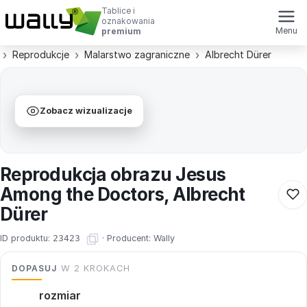
Tablice i
oznakowania
Menu
premium
Reprodukcje
Malarstwo zagraniczne
Albrecht Dürer
Zobacz wizualizacje
Reprodukcja obrazu Jesus
Among the Doctors, Albrecht
Dürer
ID produktu:
23423
·
Producent:
Wally
DOPASUJ
W 2 KROKACH
rozmiar