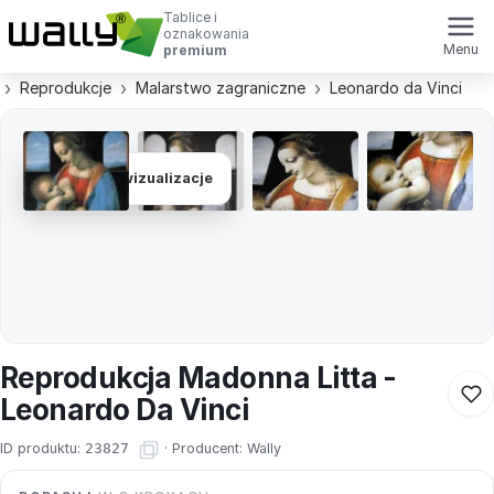
Tablice i
oznakowania
Menu
premium
Reprodukcje
Malarstwo zagraniczne
Leonardo da Vinci
Zobacz wizualizacje
Reprodukcja Madonna Litta -
Leonardo Da Vinci
ID produktu:
23827
·
Producent:
Wally