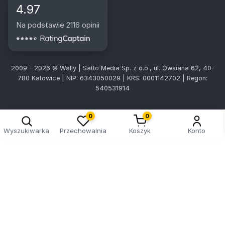
4.97
Na podstawie 2116 opinii
2009 - 2026 © Wally | Satto Media Sp. z o.o., ul. Owsiana 62, 40-
780 Katowice | NIP: 6343050029 | KRS: 0001142702 | Regon:
540531914
0
0
Wyszukiwarka
Przechowalnia
Koszyk
Konto