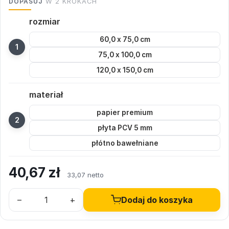
DOPASUJ
W 2 KROKACH
rozmiar
60,0 x 75,0 cm
75,0 x 100,0 cm
120,0 x 150,0 cm
materiał
papier premium
płyta PCV 5 mm
płótno bawełniane
40,67
zł
33,07 netto
–
+
Dodaj do koszyka