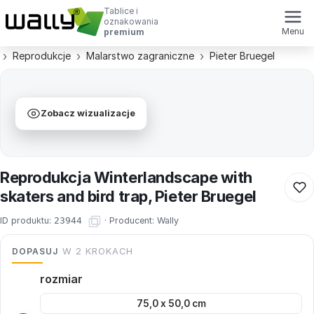
Tablice i
oznakowania
Menu
premium
Reprodukcje
Malarstwo zagraniczne
Pieter Bruegel
Zobacz wizualizacje
Reprodukcja Winterlandscape with
skaters and bird trap, Pieter Bruegel
ID produktu:
23944
·
Producent:
Wally
DOPASUJ
W 2 KROKACH
rozmiar
75,0 x 50,0 cm