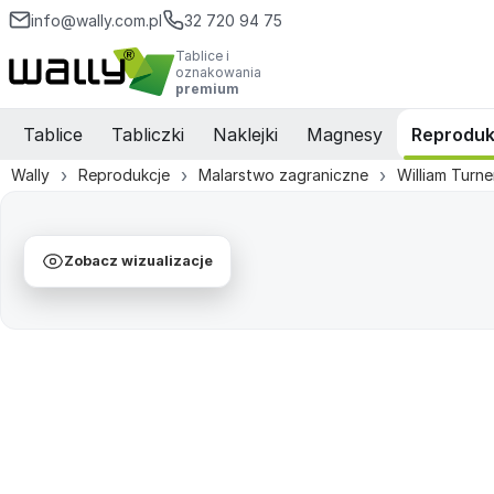
info@wally.com.pl
32 720 94 75
Tablice i
oznakowania
premium
Tablice
Tabliczki
Naklejki
Magnesy
Reproduk
Wally
Reprodukcje
Malarstwo zagraniczne
William Turne
Zobacz wizualizacje