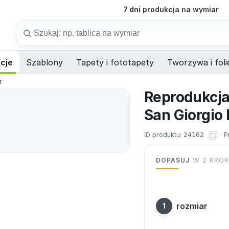
7 dni
produkcja na wymiar
B2B
obsługa firm i instytucji
Szukaj
cje
Szablony
Tapety i fototapety
Tworzywa i foli
r
Reprodukcja
San Giorgio
ID produktu:
24102
·
P
DOPASUJ
W 2 KRO
rozmiar