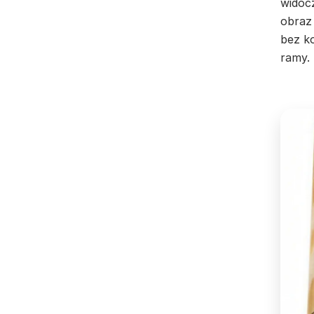
widoc
obraz 
bez k
ramy.