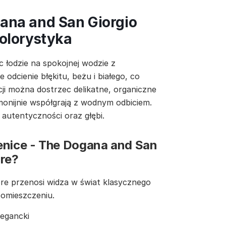
ana and San Giorgio
kolorystyka
 łodzie na spokojnej wodzie z
odcienie błękitu, beżu i białego, co
cji można dostrzec delikatne, organiczne
monijnie współgrają z wodnym odbiciem.
u autentyczności oraz głębi.
enice - The Dogana and San
re?
re przenosi widza w świat klasycznego
pomieszczeniu.
legancki