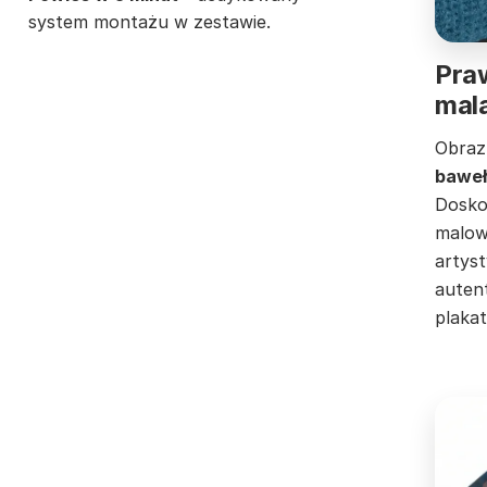
system montażu w zestawie.
Pra
mala
Obraz
baweł
Dosko
malowi
artyst
auten
plaka