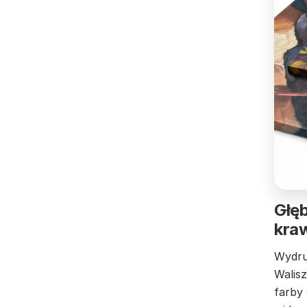
Głęb
kra
Wydru
Walisz
farby 