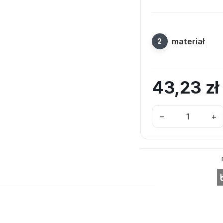
materiał
43,23
zł
–
+