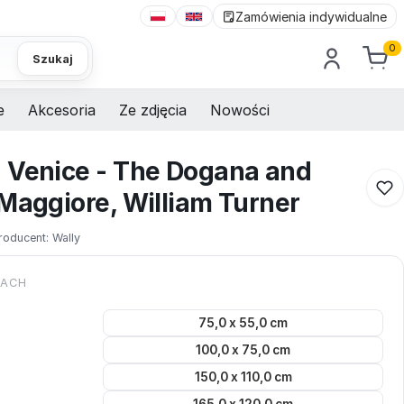
Zamówienia indywidualne
0
Szukaj
e
Akcesoria
Ze zdjęcia
Nowości
 Venice - The Dogana and
 Maggiore, William Turner
roducent:
Wally
KACH
75,0 x 55,0 cm
100,0 x 75,0 cm
150,0 x 110,0 cm