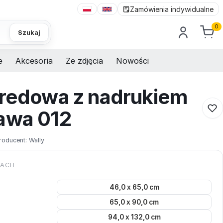
Zamówienia indywidualne
0
Szukaj
e
Akcesoria
Ze zdjęcia
Nowości
kredowa z nadrukiem
awa 012
roducent:
Wally
KACH
46,0 x 65,0 cm
65,0 x 90,0 cm
94,0 x 132,0 cm