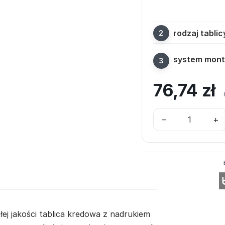
rodzaj tablic
system mon
76,74
zł
–
+
ej jakości tablica kredowa z nadrukiem