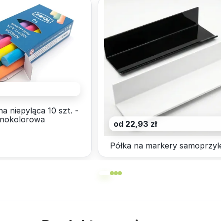
a niepyląca 10 szt. -
żnokolorowa
od 22,93 zł
Półka na markery samoprzyl