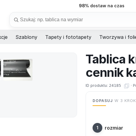
98%
dostaw na czas
Szukaj
cje
Szablony
Tapety i fototapety
Tworzywa i foli
Tablica 
cennik k
ID produktu:
24185
·
P
DOPASUJ
W 3 KRO
rozmiar