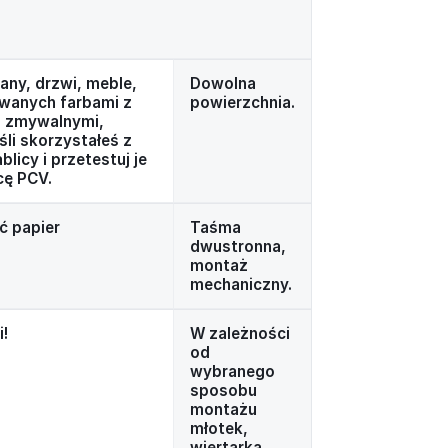
any, drzwi, meble,
Dowolna
owanych farbami z
powierzchnia.
i zmywalnymi,
li skorzystałeś z
licy i przetestuj je
cę PCV.
ć papier
Taśma
dwustronna,
montaż
mechaniczny.
i!
W zależności
od
wybranego
sposobu
montażu
młotek,
wiertarka,