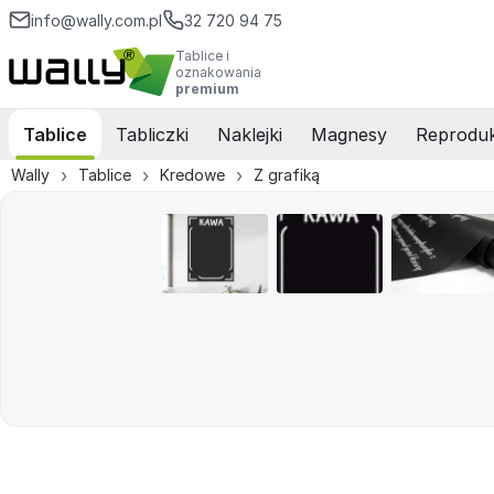
info@wally.com.pl
32 720 94 75
Tablice i
oznakowania
premium
Tablice
Tabliczki
Naklejki
Magnesy
Reproduk
Wally
Tablice
Kredowe
Z grafiką