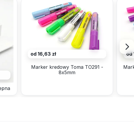
od 16,63 zł
od 
Marker kredowy Toma TO291 -
Mark
8x5mm
epna