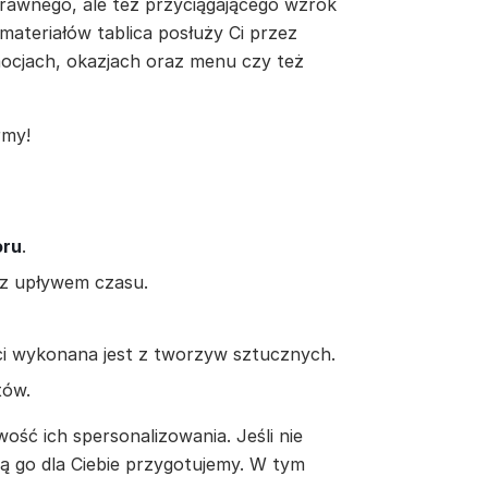
prawnego, ale też przyciągającego wzrok
 materiałów tablica posłuży Ci przez
mocjach, okazjach oraz menu czy też
rmy!
oru
.
ie z upływem czasu.
ści wykonana jest z tworzyw sztucznych.
tów.
ść ich spersonalizowania. Jeśli nie
ią go dla Ciebie przygotujemy. W tym