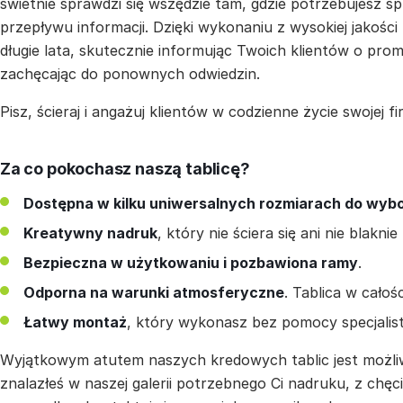
świetnie sprawdzi się wszędzie tam, gdzie potrzebujesz s
przepływu informacji. Dzięki wykonaniu z wysokiej jakości
długie lata, skutecznie informując Twoich klientów o pro
zachęcając do ponownych odwiedzin.
Pisz, ścieraj i angażuj klientów w codzienne życie swojej fi
Za co pokochasz naszą tablicę?
Dostępna w kilku uniwersalnych rozmiarach do wyb
Kreatywny nadruk
, który nie ściera się ani nie blakn
Bezpieczna w użytkowaniu i pozbawiona ramy
.
Odporna na warunki atmosferyczne
. Tablica w cało
Łatwy montaż
, który wykonasz bez pomocy specjalis
Wyjątkowym atutem naszych kredowych tablic jest możliwo
znalazłeś w naszej galerii potrzebnego Ci nadruku, z chęc