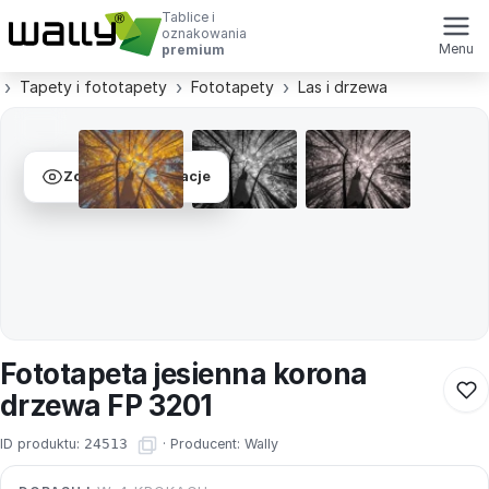
Tablice i
oznakowania
Menu
premium
Tapety i fototapety
Fototapety
Las i drzewa
Zobacz wizualizacje
Fototapeta jesienna korona
drzewa FP 3201
ID produktu:
24513
·
Producent:
Wally