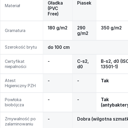
Gładka
Piasek
Materiał
(PVC
Free)
180 g/m2
290
350 g/m2
Gramatura
g/m2
Szerokość brytu
do 100 cm
-
C-s2,
B-s2, d0 (IS
Certyfikat
niepalności
d0
13501-1)
Atest
-
-
Tak
Higieniczny PZH
-
-
Tak
Powłoka
biobójcza
(antybakter
Zmywalność po
-
Dobra (wilgotna szmat
zalaminowaniu