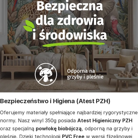
Bezpieczeństwo i Higiena (Atest PZH)
Oferujemy materiały spełniające najbardziej rygorystyczne
normy. Nasz winyl 350g posiada
Atest Higieniczny PZH
oraz specjalną
powłokę biobójczą
, odporną na grzyby i
pleśnie. Dzięki technologii
PVC Free
w wersji flizelinowej