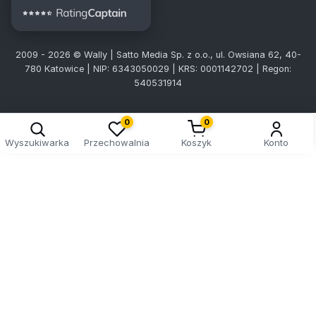
2009 - 2026 © Wally | Satto Media Sp. z o.o., ul. Owsiana 62, 40-
780 Katowice | NIP: 6343050029 | KRS: 0001142702 | Regon:
540531914
0
0
Wyszukiwarka
Przechowalnia
Koszyk
Konto