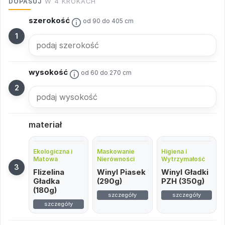
DOPASUJ
W 4 KROKACH
szerokość
od 90 do 405 cm
wysokość
od 60 do 270 cm
materiał
Ekologiczna i
Maskowanie
Higiena i
Matowa
Nierówności
Wytrzymałość
Flizelina
Winyl Piasek
Winyl Gładki
Gładka
(290g)
PZH (350g)
(180g)
szczegóły
szczegóły
szczegóły