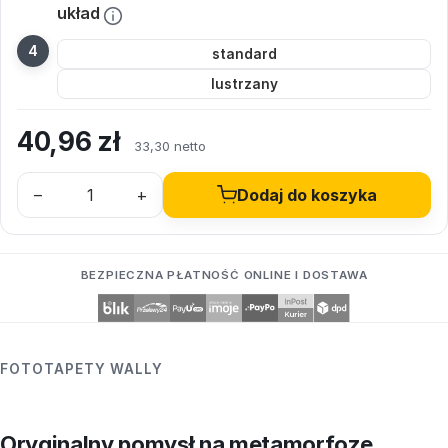
układ
standard
lustrzany
40,96
zł
33,30 netto
–
+
Dodaj do koszyka
BEZPIECZNA PŁATNOŚĆ ONLINE I DOSTAWA
FOTOTAPETY WALLY
Oryginalny pomysł na metamorfozę